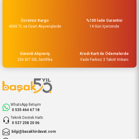
Ücretsiz Kargo
%100 İade Garantisi
4000 TL ve Üzeri Alışverişlerde
14 Gün İçerisinde
Güvenli Alışveriş
Kredi Karti ile Ödemelerde
256 BIT SSL Sertifika
Vade Farksız 3 Taksit İmkanı
WhatsApp İletişim
0 535 464 67 18
Teknik Destek Hattı
0 537 258 20 06
bilgi@basakhirdavat.com