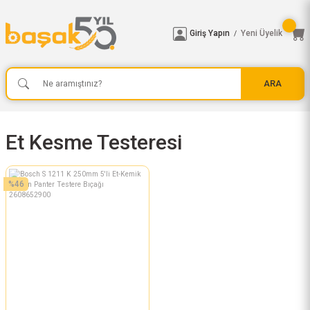
Giriş Yapın
Yeni Üyelik
/
ARA
Et Kesme Testeresi
%46