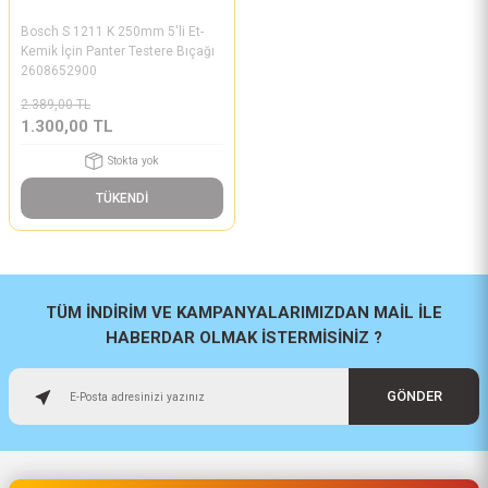
Bosch S 1211 K 250mm 5'li Et-
Kemik İçin Panter Testere Bıçağı
2608652900
2.389,00 TL
1.300,00 TL
Stokta yok
TÜKENDİ
TÜM İNDİRİM VE KAMPANYALARIMIZDAN MAİL İLE
HABERDAR OLMAK İSTERMİSİNİZ ?
GÖNDER