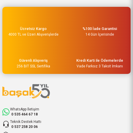
Ücretsiz Kargo
%100 İade Garantisi
4000 TL ve Üzeri Alışverişlerde
14 Gün İçerisinde
Güvenli Alışveriş
Kredi Karti ile Ödemelerde
256 BIT SSL Sertifika
Vade Farksız 3 Taksit İmkanı
WhatsApp İletişim
0 535 464 67 18
Teknik Destek Hattı
0 537 258 20 06