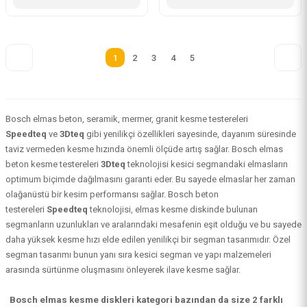
1
2
3
4
5
Bosch elmas beton, seramik, mermer, granit kesme testereleri
Speedteq
ve
3Dteq
gibi yenilikçi özellikleri sayesinde, dayanım süresinde
taviz vermeden kesme hızında önemli ölçüde artış sağlar.
Bosch elmas
beton kesme testereleri
3Dteq
teknolojisi kesici segmandaki elmasların
optimum biçimde dağılmasını garanti eder. Bu sayede elmaslar her zaman
olağanüstü bir kesim performansı sağlar.
Bosch beton
testereleri
Speedteq
teknolojisi, elmas kesme diskinde bulunan
segmanların uzunlukları ve aralarındaki mesafenin eşit olduğu ve bu sayede
daha yüksek kesme hızı elde edilen yenilikçi bir segman tasarımıdır. Özel
segman tasarımı bunun yanı sıra kesici segman ve yapı malzemeleri
arasında sürtünme oluşmasını önleyerek ilave kesme sağlar.
Bosch elmas kesme diskleri kategori bazından da size 2 farklı