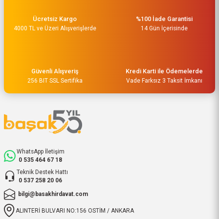
Ücretsiz Kargo
%100 İade Garantisi
4000 TL ve Üzeri Alışverişlerde
14 Gün İçerisinde
Güvenli Alışveriş
Kredi Karti ile Ödemelerde
256 BIT SSL Sertifika
Vade Farksız 3 Taksit İmkanı
WhatsApp İletişim
0 535 464 67 18
Teknik Destek Hattı
0 537 258 20 06
bilgi@basakhirdavat.com
ALINTERİ BULVARI NO:156 OSTİM / ANKARA