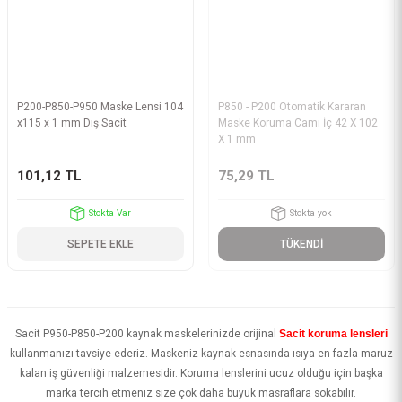
P200-P850-P950 Maske Lensi 104
P850 - P200 Otomatik Kararan
x115 x 1 mm Dış Sacit
Maske Koruma Camı İç 42 X 102
X 1 mm
101,12 TL
75,29 TL
Stokta Var
Stokta yok
SEPETE EKLE
TÜKENDİ
Sacit P950-P850-P200 kaynak maskelerinizde orijinal
Sacit koruma lensleri
kullanmanızı tavsiye ederiz. Maskeniz kaynak esnasında ısıya en fazla maruz
kalan iş güvenliği malzemesidir. Koruma lenslerini ucuz olduğu için başka
marka tercih etmeniz size çok daha büyük masraflara sokabilir.