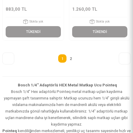
883,00 TL
1.260,00 TL
Stokta yok
Stokta yok
TÜKENDİ
TÜKENDİ
1
2
Bosch 1/4" Adaptörlü HEX Metal Matkap Ucu Pointeq
Bosch 1/4" Hex adaptörlü Pointeq metal matkap uçları kaydırma
yapmayan şaft tasarımına sahiptir. Matkap ucunuzu hem 1/4" girişli akülü
vidalama makinalarınızda hem de mandrenli akülü veya elektrikli
matkabınızda gönül rahatlığıyla kullanabilirsiniz. 1/4" adaptörlü matkap
uçları mandirene daha iyi kenetlenerek, silindirik saplı matkap uçları gibi
kaydırma yapmaz.
Pointeq
kendiliğinden merkezlemeli, yenilikçi uç tasarımı sayesinde hızlı ve