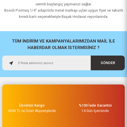
verimli başlangıç yapmanızı sağlar.
Bosch Pointeq 1/4" adaptörlü metal matkap uçları uygun fiyat ve taksitli
krredi kartı seçenekleriyle Başak Hırdavat reyonlarında.
TÜM İNDİRİM VE KAMPANYALARIMIZDAN MAİL İLE
HABERDAR OLMAK İSTERMİSİNİZ ?
GÖNDER
Ücretsiz Kargo
%100 İade Garantisi
4000 TL ve Üzeri Alışverişlerde
14 Gün İçerisinde