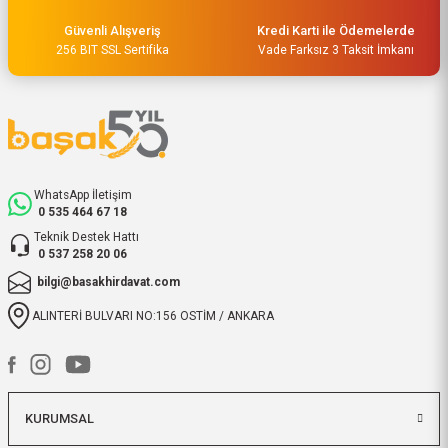
Güvenli Alışveriş
Kredi Karti ile Ödemelerde
256 BIT SSL Sertifika
Vade Farksız 3 Taksit İmkanı
WhatsApp İletişim
0 535 464 67 18
Teknik Destek Hattı
0 537 258 20 06
bilgi@basakhirdavat.com
ALINTERİ BULVARI NO:156 OSTİM / ANKARA
KURUMSAL