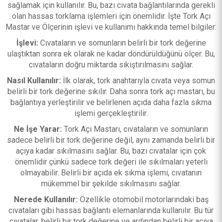
sağlamak için kullanılır. Bu, bazı cıvata bağlantılarında gerekli
olan hassas torklama işlemleri için önemlidir. İşte Tork Açı
Mastar ve Ölçerinin işlevi ve kullanımı hakkında temel bilgiler:
İşlevi:
Cıvataların ve somunların belirli bir tork değerine
ulaştıktan sonra ek olarak ne kadar döndürüldüğünü ölçer. Bu,
cıvataların doğru miktarda sıkıştırılmasını sağlar.
Nasıl Kullanılır:
İlk olarak, tork anahtarıyla cıvata veya somun
belirli bir tork değerine sıkılır. Daha sonra tork açı mastarı, bu
bağlantıya yerleştirilir ve belirlenen açıda daha fazla sıkma
işlemi gerçekleştirilir.
Ne İşe Yarar:
Tork Açı Mastarı, cıvataların ve somunların
sadece belirli bir tork değerine değil, aynı zamanda belirli bir
açıya kadar sıkılmasını sağlar. Bu, bazı cıvatalar için çok
önemlidir çünkü sadece tork değeri ile sıkılmaları yeterli
olmayabilir. Belirli bir açıda ek sıkma işlemi, cıvatanın
mükemmel bir şekilde sıkılmasını sağlar.
Nerede Kullanılır:
Özellikle otomobil motorlarındaki baş
cıvataları gibi hassas bağlantı elemanlarında kullanılır. Bu tür
cıvatalar, belirli bir tork değerine ve ardından belirli bir açıya