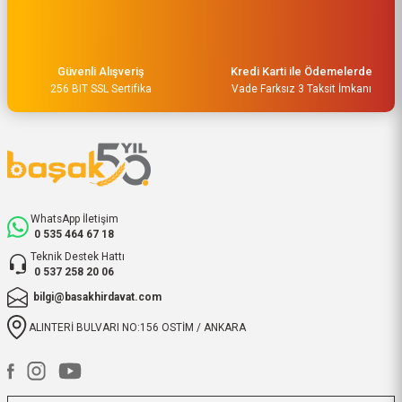
Güvenli Alışveriş
Kredi Karti ile Ödemelerde
256 BIT SSL Sertifika
Vade Farksız 3 Taksit İmkanı
WhatsApp İletişim
0 535 464 67 18
Teknik Destek Hattı
0 537 258 20 06
bilgi@basakhirdavat.com
ALINTERİ BULVARI NO:156 OSTİM / ANKARA