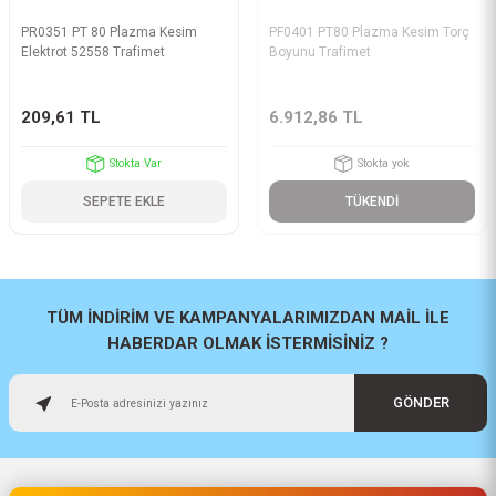
PR0351 PT 80 Plazma Kesim
PF0401 PT80 Plazma Kesim Torç
Elektrot 52558 Trafimet
Boyunu Trafimet
209,61 TL
6.912,86 TL
Stokta Var
Stokta yok
SEPETE EKLE
TÜKENDİ
TÜM İNDİRİM VE KAMPANYALARIMIZDAN MAİL İLE
HABERDAR OLMAK İSTERMİSİNİZ ?
GÖNDER