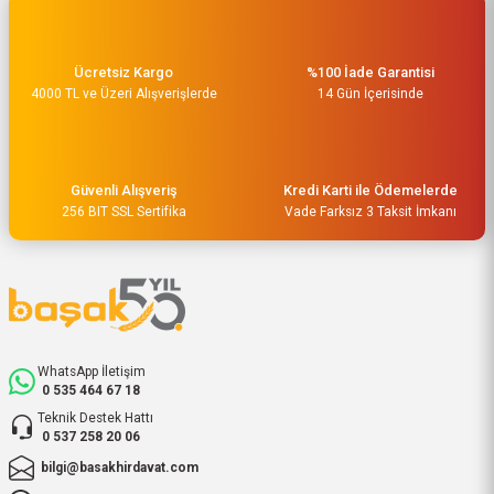
Ücretsiz Kargo
%100 İade Garantisi
4000 TL ve Üzeri Alışverişlerde
14 Gün İçerisinde
Güvenli Alışveriş
Kredi Karti ile Ödemelerde
256 BIT SSL Sertifika
Vade Farksız 3 Taksit İmkanı
WhatsApp İletişim
0 535 464 67 18
Teknik Destek Hattı
0 537 258 20 06
bilgi@basakhirdavat.com