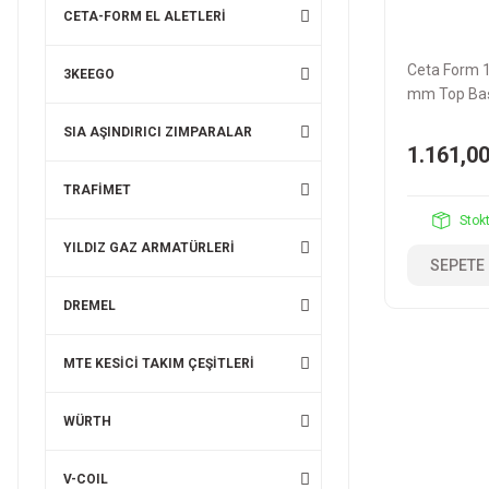
CETA-FORM EL ALETLERİ
Ceta Form 1
3KEEGO
mm Top Baş
Renk Kodlu 
SIA AŞINDIRICI ZIMPARALAR
Takımı LT/
1.161,0
TRAFİMET
Stok
YILDIZ GAZ ARMATÜRLERİ
SEPETE
DREMEL
MTE KESİCİ TAKIM ÇEŞİTLERİ
WÜRTH
V-COIL