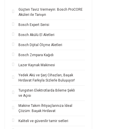
Güçten Taviz Vermeyin: Bosch ProCORE
Aküleri ile Tanışın
Bosch Expert Serisi
Bosch Akülü El Aletleri
Bosch Dijital Ölçme Aletleri
Bosch Zımpara Kağıdı
Lazer Kaynak Makinesi
Yedek Akü ve Şarj Cihazları, Başak
Hırdavat Farkıyla Sizlerle Buluşuyor!
Tungsten Elektrotlarda Bileme Şekli
ve Açısı
Makine Takım İhtiyaçlarınıza İdeal
Çözüm: Başak Hırdavat
Kaliteli ve güvenilir tamir setleri