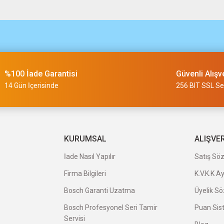
%100 İade Garantisi
Güvenli Alışv
14 Gün İçerisinde
256 BIT SSL Ser
KURUMSAL
ALIŞVE
İade Nasıl Yapılır
Satış Sö
Firma Bilgileri
K.V.K.K A
Bosch Garanti Uzatma
Üyelik S
Bosch Profesyonel Seri Tamir
Puan Sis
Servisi