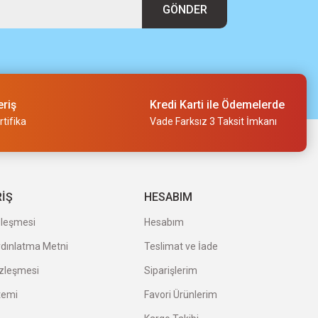
GÖNDER
eriş
Kredi Karti ile Ödemelerde
tifika
Vade Farksız 3 Taksit İmkanı
RİŞ
HESABIM
zleşmesi
Hesabım
ydınlatma Metni
Teslimat ve İade
özleşmesi
Siparişlerim
temi
Favori Ürünlerim