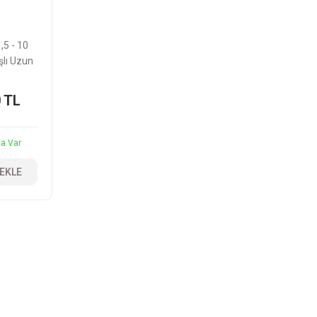
,5 - 10
lı Uzun
Allen
900C
0 TL
ta Var
 EKLE