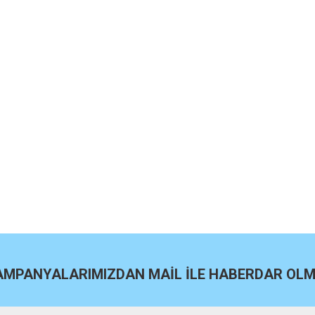
KAMPANYALARIMIZDAN MAİL İLE HABERDAR OLMA