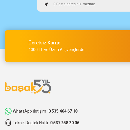
Ücretsiz Kargo
4000 TL ve Üzeri Alışverişlerde
WhatsApp İletişim
0 535 464 67 18
Teknik Destek Hattı
0 537 258 20 06