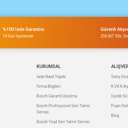
m
%100 İade Garantisi
Güvenli Alışv
slimi 24 saat sürmüyor
14 Gün İçerisinde
256 BIT SSL Ser
a uygun ve kaliteli ürünleriniz için
KURUMSAL
ALIŞVE
İade Nasıl Yapılır
Satış Sö
Firma Bilgileri
K.V.K.K A
veriş oldu.
Bosch Garanti Uzatma
Üyelik S
Bosch Profesyonel Seri Tamir
Puan Sis
Servisi
Blog
Bosch Yeşil Seri Tamir Servisi