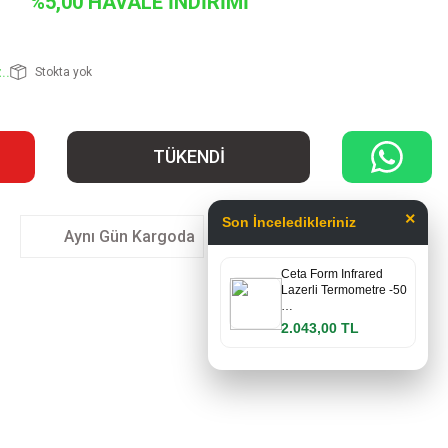
%5,00 HAVALE İNDİRİMİ
..
Stokta yok
TÜKENDİ
×
Son İnceledikleriniz
Aynı Gün Kargoda
Ceta Form Infrared
Lazerli Termometre -50
…
2.043,00 TL