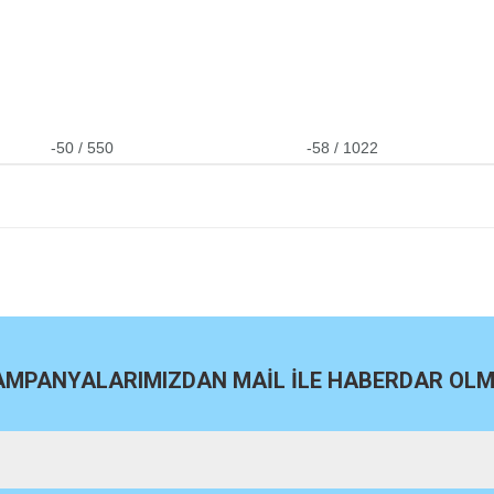
-50 / 550
-58 / 1022
site
Bu ürüne ilk yorumu siz yapın!
Yorum Yaz
KAMPANYALARIMIZDAN MAİL İLE HABERDAR OLMA