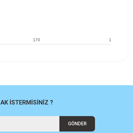
170
1
K İSTERMİSİNİZ ?
GÖNDER