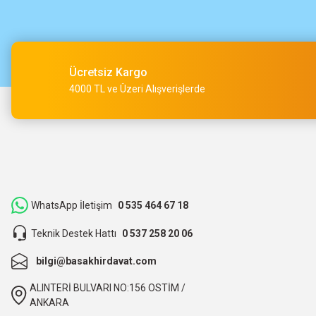
Çok hızlı kargo ve çok güzel destek ekibi var teşekkür ederi
O... A... | 15/05/2026
Ücretsiz Kargo
Müşteri iletişimi kusursuz birde ürün siparişini veriyoruz te
4000 TL ve Üzeri Alışverişlerde
M... Ç... | 14/05/2026
Hızlı bir şekilde kargoya verildi ve elime ulaştı. Piyasadan dah
teşekkür ederiz.
ibrahim Yüksel | 26/03/2026
WhatsApp İletişim
0 535 464 67 18
Teknik Destek Hattı
0 537 258 20 06
ilgili satıcı,güzel paketleme,hızlı kargolama. sıkıntısız bir alış
bilgi@basakhirdavat.com
O... B... | 07/03/2026
ALINTERİ BULVARI NO:156 OSTİM /
bunca zaman kendimize eziyet etmişiz aslında.
ANKARA