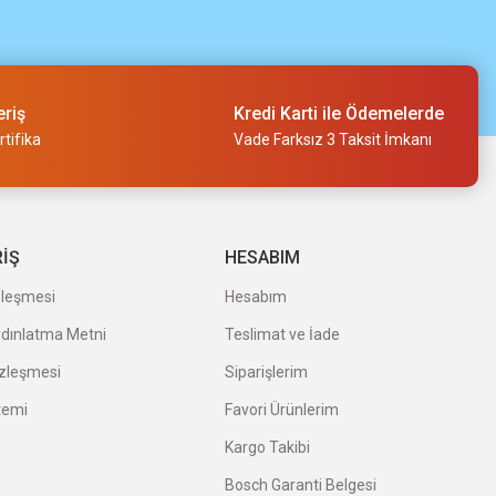
eriş
Kredi Karti ile Ödemelerde
tifika
Vade Farksız 3 Taksit İmkanı
RİŞ
HESABIM
zleşmesi
Hesabım
ydınlatma Metni
Teslimat ve İade
özleşmesi
Siparişlerim
temi
Favori Ürünlerim
Kargo Takibi
Bosch Garanti Belgesi