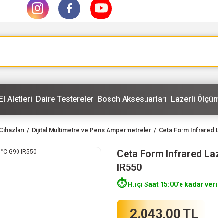
El Aletleri
Daire Testereler
Bosch Aksesuarları
Lazerli Ölçüm
Cihazları
Dijital Multimetre ve Pens Ampermetreler
Ceta Form Infrared 
Ceta Form Infrared Laz
IR550
⏱️
H.içi Saat 15:00'e kadar veri
2.043,00 TL