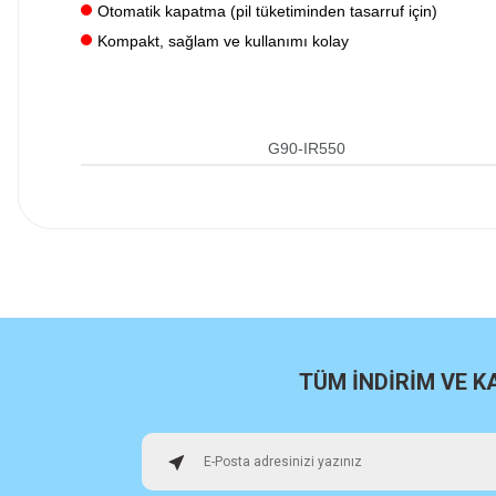
Otomatik kapatma (pil tüketiminden tasarruf için)
Kompakt, sağlam ve kullanımı kolay
G90-IR550
İlk defa alışveriş yaptım cok başarılıydı tavsiye edeceğim bir 
a... u... | 06/06/2026
Paketleme ve kalite harika orijinal
H... U... | 02/06/2026
TÜM İNDİRİM VE 
Hızlı sağlam
Osman Alper | 15/05/2026