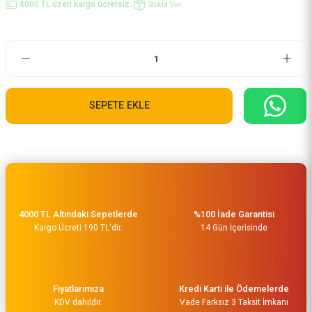
4000 TL üzeri kargo ücretsiz..
Stokta Var
SEPETE EKLE
4000 TL Altındaki Sepetlerde
%100 İade Garantisi
Kargo Ücreti 190 TL'dir.
14 Gün İçerisinde
Fiyatlarımıza
Kredi Karti ile Ödemelerde
KDV dahildir.
Vade Farksız 3 Taksit İmkanı