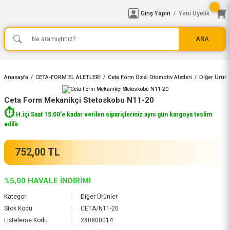
Giriş Yapın
Yeni Üyelik
/
ARA
Anasayfa
CETA-FORM EL ALETLERİ
Ceta Form Özel Otomotiv Aletleri
Diğer Ürünl
Ceta Form Mekanikçi Stetoskobu N11-20
⏱️
H.içi Saat 15:00'e kadar verilen siparişleriniz aynı gün kargoya teslim
edilir.
752,00 TL
%5,00 HAVALE İNDİRİMİ
Kategori
Diğer Ürünler
Stok Kodu
CETA/N11-20
Listeleme Kodu
280800014