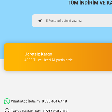
TÜM İNDİRİM VE 
Hızlı sağlam
Osman Alper | 15/05/2026
Çok hızlı kargo ve çok güzel destek ekibi var teşekkür ederi
O... A... | 15/05/2026
Ücretsiz Kargo
Müşteri iletişimi kusursuz birde ürün siparişini veriyoruz te
4000 TL ve Üzeri Alışverişlerde
M... Ç... | 14/05/2026
Hızlı bir şekilde kargoya verildi ve elime ulaştı. Piyasadan dah
teşekkür ederiz.
ibrahim Yüksel | 26/03/2026
WhatsApp İletişim
0 535 464 67 18
Teknik Destek Hattı
0 537 258 20 06
ilgili satıcı,güzel paketleme,hızlı kargolama. sıkıntısız bir alış