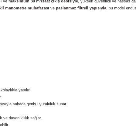
cı ve
maksimum 30 m³/saat çıkış debisiyle
, yüksek güvenlikli ve hassas ga
nkli manometre muhafazası
ve
paslanmaz filtreli yapısıyla
, bu model endüst
olaylıkla yapılır.
.
ısıyla sahada geniş uyumluluk sunar.
k ve dayanıklılık sağlar.
bilir.