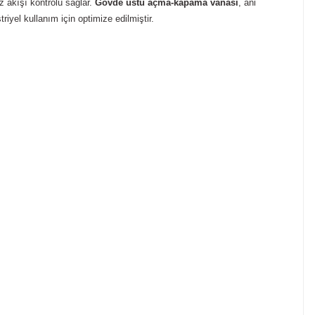
z akışı kontrolü sağlar.
Gövde üstü açma-kapama vanası
, ani
riyel kullanım için optimize edilmiştir.