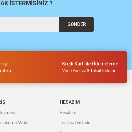
K İSTERMİSİNİZ ?
GÖNDER
eriş
Kredi Karti ile Ödemelerde
tifika
Vade Farksız 3 Taksit İmkanı
RİŞ
HESABIM
zleşmesi
Hesabım
ydınlatma Metni
Teslimat ve İade