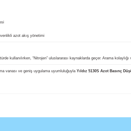
esi
enlikli azot akış yönetimi
ürde kullanılırken, “Nitrojen” uluslararası kaynaklarda geçer. Arama kolaylığı ve
ama vanası ve geniş uygulama uyumluluğuyla
Yıldız 5130S Azot Basınç Düş
site
Bu ürüne ilk yorumu siz yapın!
Yorum Yaz