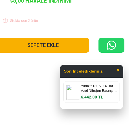
%5,00 HAVALE İNDİRİMİ
..
Stokta son 2 ürün
SEPETE EKLE
×
Son İnceledikleriniz
Yıldız 5130S 0-4 Bar
Azot Nitrojen Basınç …
6.442,00 TL