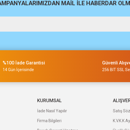
KAMPANYALARIMIZDAN MAİL İLE HABERDAR OLMA
m
%100 İade Garantisi
Güvenli Alışv
slimi 24 saat sürmüyor
14 Gün İçerisinde
256 BIT SSL Ser
a uygun ve kaliteli ürünleriniz için
KURUMSAL
ALIŞVE
İade Nasıl Yapılır
Satış Sö
Firma Bilgileri
K.V.K.K A
veriş oldu.