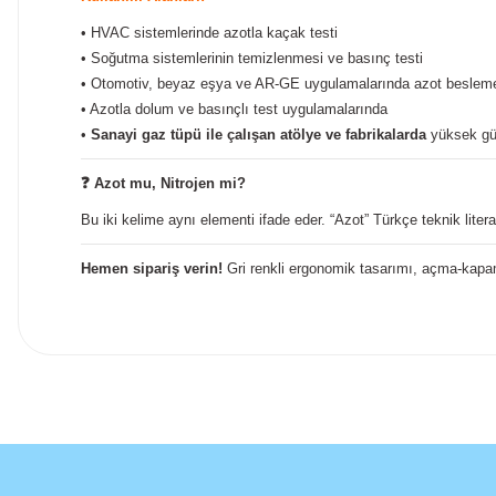
• HVAC sistemlerinde azotla kaçak testi
• Soğutma sistemlerinin temizlenmesi ve basınç testi
• Otomotiv, beyaz eşya ve AR-GE uygulamalarında azot beslem
• Azotla dolum ve basınçlı test uygulamalarında
•
Sanayi gaz tüpü ile çalışan atölye ve fabrikalarda
yüksek güv
❓
Azot mu, Nitrojen mi?
Bu iki kelime aynı elementi ifade eder. “Azot” Türkçe teknik literat
Hemen sipariş verin!
Gri renkli ergonomik tasarımı, açma-kap
İlk defa alışveriş yaptım cok başarılıydı tavsiye edeceğim bir 
a... u... | 06/06/2026
Paketleme ve kalite harika orijinal
H... U... | 02/06/2026