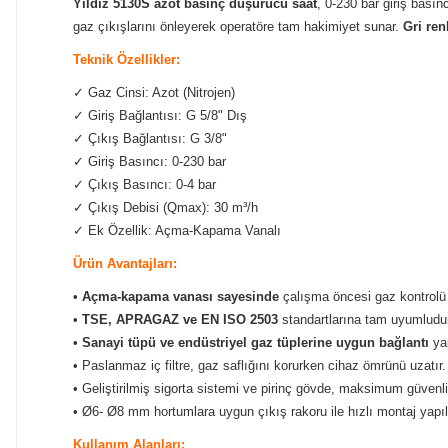
Yıldız 5130S azot basınç düşürücü saat
, 0-230 bar giriş basın
gaz çıkışlarını önleyerek operatöre tam hakimiyet sunar.
Gri re
Teknik Özellikler:
✓
Gaz Cinsi: Azot (Nitrojen)
✓
Giriş Bağlantısı: G 5/8" Dış
✓
Çıkış Bağlantısı: G 3/8"
✓
Giriş Basıncı: 0-230 bar
✓
Çıkış Basıncı: 0-4 bar
✓
Çıkış Debisi (Qmax): 30 m³/h
✓
Ek Özellik: Açma-Kapama Vanalı
Ürün Avantajları:
•
Açma-kapama vanası sayesinde
çalışma öncesi gaz kontrolü k
•
TSE, APRAGAZ ve EN ISO 2503
standartlarına tam uyumludur
•
Sanayi tüpü ve endüstriyel gaz tüplerine uygun bağlantı
yap
• Paslanmaz iç filtre, gaz saflığını korurken cihaz ömrünü uzatır.
• Geliştirilmiş sigorta sistemi ve pirinç gövde, maksimum güvenli
• Ø6- Ø8 mm hortumlara uygun çıkış rakoru ile hızlı montaj yapıla
Kullanım Alanları: