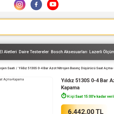
El Aletleri
Daire Testereler
Bosch Aksesuarları
Lazerli Ölçüm
ojen Saati
Yıldız 5130S 0-4 Bar Azot Nitrojen Basınç Düşürücü Saat Açm
Yıldız 5130S 0-4 Bar 
Kapama
⏱️
H.içi Saat 15:00'e kadar veri
6.442,00 TL