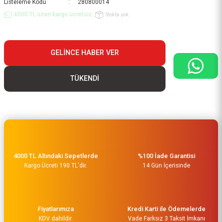
Listeleme Kodu
280800014
4000 TL üzeri kargo ücretsiz..
Stokta yok
GELINCE HABER VER
TÜKENDİ
4000 TL Altındaki Sepetlerde
%100 İade Garantisi
Kargo Ücreti 190 TL'dir.
14 Gün İçerisinde
Fiyatlarımıza
Kredi Karti ile Ödemelerde
KDV dahildir.
Vade Farksız 3 Taksit İmkanı