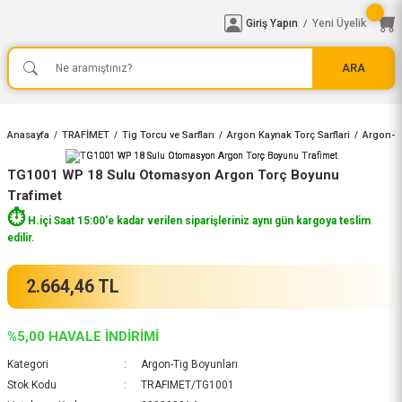
Giriş Yapın
Yeni Üyelik
/
ARA
Anasayfa
TRAFİMET
Tig Torcu ve Sarfları
Argon Kaynak Torç Sarflari
Argon-T
TG1001 WP 18 Sulu Otomasyon Argon Torç Boyunu
Trafimet
⏱️
H.içi Saat 15:00'e kadar verilen siparişleriniz aynı gün kargoya teslim
edilir.
2.664,46 TL
%5,00 HAVALE İNDİRİMİ
Kategori
Argon-Tig Boyunları
Stok Kodu
TRAFIMET/TG1001