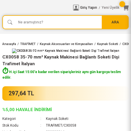
Giriş Yapın
Yeni Üyelik
/
ARA
Anasayfa
TRAFİMET
Kaynak Aksesuarları ve Kimyasalları
Kaynak Soketi
CX005
CX0058 35-70 mm² Kaynak Makinesi Bağlantı Soketi Dişi
Trafimet İtalyan
⏱️
H.içi Saat 15:00'e kadar verilen siparişleriniz aynı gün kargoya teslim
edilir.
297,64 TL
%5,00 HAVALE İNDİRİMİ
Kategori
Kaynak Soketi
Stok Kodu
TRAFIMET/CX0058