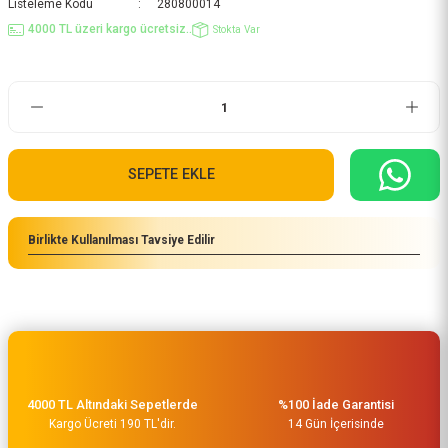
Listeleme Kodu
280800014
4000 TL üzeri kargo ücretsiz..
Stokta Var
SEPETE EKLE
Birlikte Kullanılması Tavsiye Edilir
4000 TL Altındaki Sepetlerde
%100 İade Garantisi
Kargo Ücreti 190 TL'dir.
14 Gün İçerisinde