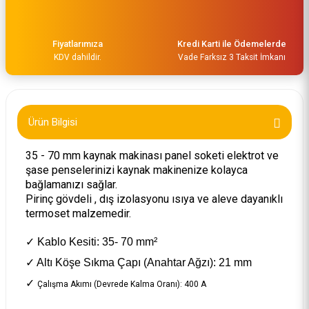
Fiyatlarımıza
Kredi Karti ile Ödemelerde
KDV dahildir.
Vade Farksız 3 Taksit İmkanı
Falcon 400 230 mm Elektrot Kaynak Pensesi F11408
1.281,89 TL
Ürün Bilgisi
35 - 70 mm kaynak makinası panel soketi elektrot ve
şase penselerinizi kaynak makinenize kolayca
bağlamanızı sağlar.
Pirinç gövdeli , dış izolasyonu ısıya ve aleve dayanıklı
termoset malzemedir.
✓
Kablo Kesiti: 35- 70 mm²
✓
Altı Köşe Sıkma Çapı (Anahtar Ağzı): 21 mm
✓
Çalışma
Akımı (Devrede Kalma Oranı):
400 A