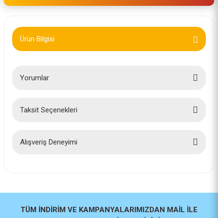
Ürün Bilgisi
Yorumlar
Taksit Seçenekleri
Bu ürüne ilk yorumu siz yapın!
Yorum Yaz
Alışveriş Deneyimi
İlk defa alışveriş yaptım cok
başarılıydı tavsiye edeceğim bir
site
a... u... | 06/06/2026
TÜM İNDİRİM VE KAMPANYALARIMIZDAN MAİL İLE