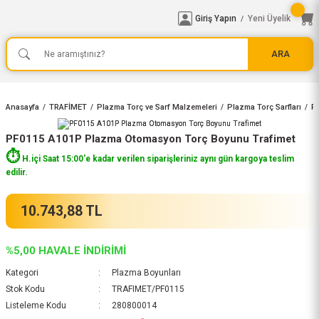
Giriş Yapın
Yeni Üyelik
/
ARA
Anasayfa
TRAFİMET
Plazma Torç ve Sarf Malzemeleri
Plazma Torç Sarfları
P
PF0115 A101P Plazma Otomasyon Torç Boyunu Trafimet
⏱️
H.içi Saat 15:00'e kadar verilen siparişleriniz aynı gün kargoya teslim
edilir.
10.743,88 TL
%5,00 HAVALE İNDİRİMİ
Kategori
Plazma Boyunları
Stok Kodu
TRAFIMET/PF0115
Listeleme Kodu
280800014