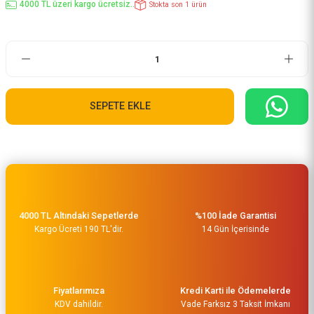
4000 TL üzeri kargo ücretsiz..
Stokta son 1 ürün
SEPETE EKLE
4000 TL Altındaki Sepetlerde
%100 İade Garantisi
Kargo Ücreti 190 TL'dir.
14 Gün İçerisinde
Fiyatlarımıza
Kredi Karti ile Ödemelerde
KDV dahildir.
Vade Farksız 3 Taksit İmkanı