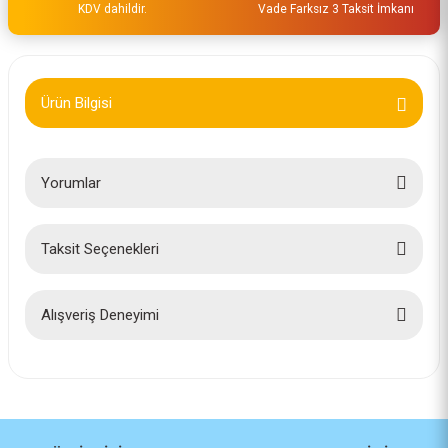
KDV dahildir.
Vade Farksız 3 Taksit İmkanı
Ürün Bilgisi
Yorumlar
Taksit Seçenekleri
Bu ürüne ilk yorumu siz yapın!
Yorum Yaz
Alışveriş Deneyimi
İlk defa alışveriş yaptım cok
başarılıydı tavsiye edeceğim bir
site
a... u... | 06/06/2026