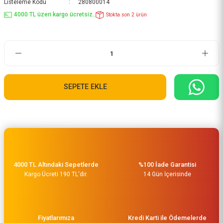
Listeleme Kodu
280800014
4000 TL üzeri kargo ücretsiz..
Stokta son 2 ürün
SEPETE EKLE
4000 TL Altındaki Sepetlerde
%100 İade Garantisi
Kargo Ücreti 190 TL'dir.
14 Gün İçerisinde
Fiyatlarımıza
Kredi Karti ile Ödemelerde