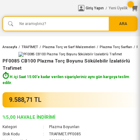
Giriş Yapın
Yeni Üyelik
/
ARA
Anasayfa
TRAFİMET
Plazma Torç ve Sarf Malzemeleri
Plazma Torç Sarfları
P
PF0085 CB100 Plazma Torç Boyunu Sökülebilir İzalatörlü
Trafimet
⏱️
H.içi Saat 15:00'e kadar verilen siparişleriniz aynı gün kargoya teslim
edilir.
9.588,71 TL
%5,00 HAVALE İNDİRİMİ
Kategori
Plazma Boyunları
Stok Kodu
TRAFIMET/PF0085