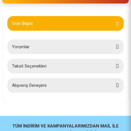
Ürün Bilgisi
Yorumlar
Taksit Seçenekleri
Bu ürüne ilk yorumu siz yapın!
Yorum Yaz
Alışveriş Deneyimi
İlk defa alışveriş yaptım cok
başarılıydı tavsiye edeceğim bir
site
a... u... | 06/06/2026
TÜM İNDİRİM VE KAMPANYALARIMIZDAN MAİL İLE