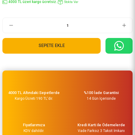
4000 TL üzeri kargo ücretsiz..
Stokta Var
SEPETE EKLE
4000 TL Altındaki Sepetlerde
%100 İade Garantisi
Kargo Ücreti 190 TL'dir.
14 Gün İçerisinde
Fiyatlarımıza
Kredi Karti ile Ödemelerde
KDV dahildir.
Vade Farksız 3 Taksit İmkanı