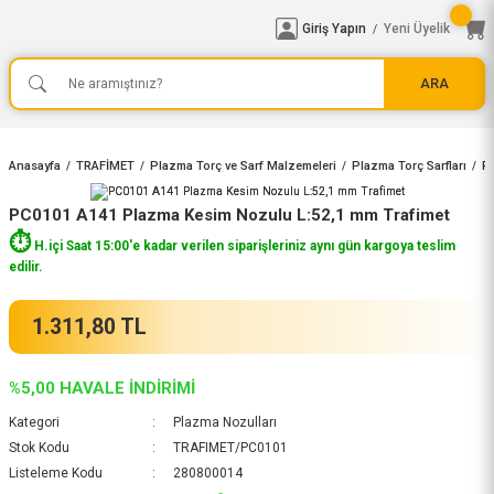
Giriş Yapın
Yeni Üyelik
/
ARA
Anasayfa
TRAFİMET
Plazma Torç ve Sarf Malzemeleri
Plazma Torç Sarfları
P
PC0101 A141 Plazma Kesim Nozulu L:52,1 mm Trafimet
⏱️
H.içi Saat 15:00'e kadar verilen siparişleriniz aynı gün kargoya teslim
edilir.
1.311,80 TL
%5,00 HAVALE İNDİRİMİ
Kategori
Plazma Nozulları
Stok Kodu
TRAFIMET/PC0101
Listeleme Kodu
280800014