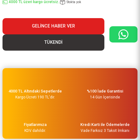
4000 TL üzeri kargo ücretsiz..
Stokta yok
GELINCE HABER VER
TÜKENDİ
4000 TL Altındaki Sepetlerde
%100 İade Garantisi
Kargo Ücreti 190 TL'dir.
14 Gün İçerisinde
Fiyatlarımıza
Kredi Karti ile Ödemelerde
KDV dahildir.
Vade Farksız 3 Taksit İmkanı