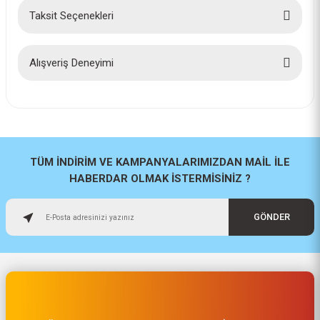
Taksit Seçenekleri
Bu ürüne ilk yorumu siz yapın!
Yorum Yaz
Alışveriş Deneyimi
İlk defa alışveriş yaptım cok
başarılıydı tavsiye edeceğim bir
site
a... u... | 06/06/2026
TÜM İNDİRİM VE KAMPANYALARIMIZDAN MAİL İLE
HABERDAR OLMAK İSTERMİSİNİZ ?
Paketleme ve kalite harika
orijinal
GÖNDER
H... U... | 02/06/2026
Hızlı sağlam
Osman Alper | 15/05/2026