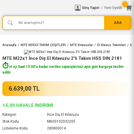
Giriş Yapın
Yeni Üyelik
/
ARA
Anasayfa
MTE KESİCİ TAKIM ÇEŞİTLERİ
MTE Kılavuzlar
El Klavuz Takımları
İn
MTE M22x1 İnce Diş El Kılavuzu 2’li Takım HSS DIN 2181
⏱️
H.içi Saat 15:00'e kadar verilen siparişleriniz aynı gün kargoya teslim
edilir.
6.639,00 TL
%5,00 HAVALE İNDİRİMİ
Kategori
İnce Diş El Kılavuzu
Stok Kodu
MB00102032205
Listeleme Kodu
280800014