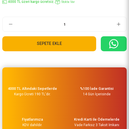
4000 TL üzeri kargo ücretsiz..
Stokta Var
SEPETE EKLE
4000 TL Altındaki Sepetlerde
%100 İade Garantisi
Kargo Ücreti 190 TL'dir.
14 Gün İçerisinde
Fiyatlarımıza
Kredi Karti ile Ödemelerde
KDV dahildir.
Vade Farksız 3 Taksit İmkanı