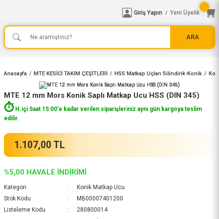
Giriş Yapın
Yeni Üyelik
/
ARA
Anasayfa
MTE KESİCİ TAKIM ÇEŞİTLERİ
HSS Matkap Uçları Silindirik-Konik
Kon
MTE 12 mm Mors Konik Saplı Matkap Ucu HSS (DIN 345)
⏱️
H.içi Saat 15:00'e kadar verilen siparişleriniz aynı gün kargoya teslim
edilir.
1.107,00 TL
%5,00 HAVALE İNDİRİMİ
Kategori
Konik Matkap Ucu
Stok Kodu
MB00007401200
Listeleme Kodu
280800014