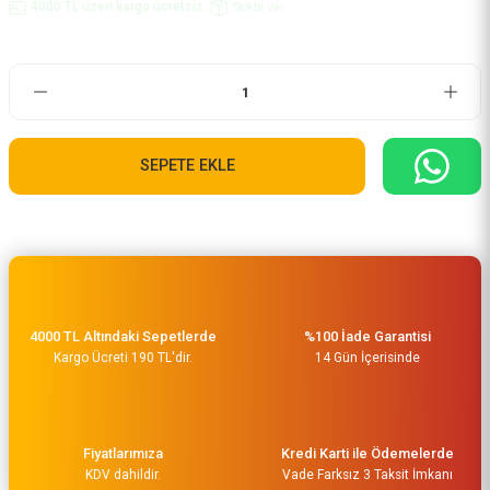
4000 TL üzeri kargo ücretsiz..
Stokta Var
SEPETE EKLE
4000 TL Altındaki Sepetlerde
%100 İade Garantisi
Kargo Ücreti 190 TL'dir.
14 Gün İçerisinde
Fiyatlarımıza
Kredi Karti ile Ödemelerde
KDV dahildir.
Vade Farksız 3 Taksit İmkanı