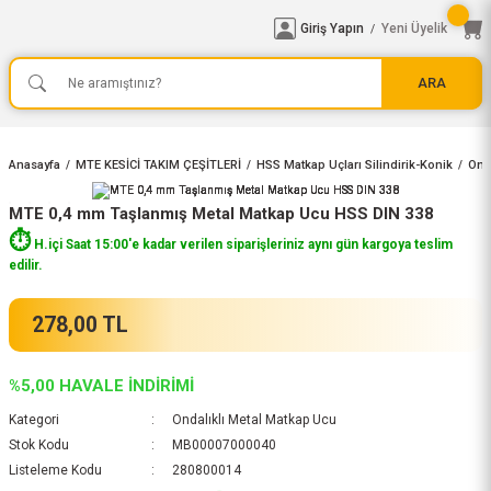
Giriş Yapın
Yeni Üyelik
/
ARA
Anasayfa
MTE KESİCİ TAKIM ÇEŞİTLERİ
HSS Matkap Uçları Silindirik-Konik
Ond
MTE 0,4 mm Taşlanmış Metal Matkap Ucu HSS DIN 338
⏱️
H.içi Saat 15:00'e kadar verilen siparişleriniz aynı gün kargoya teslim
edilir.
278,00 TL
%5,00 HAVALE İNDİRİMİ
Kategori
Ondalıklı Metal Matkap Ucu
Stok Kodu
MB00007000040
Listeleme Kodu
280800014