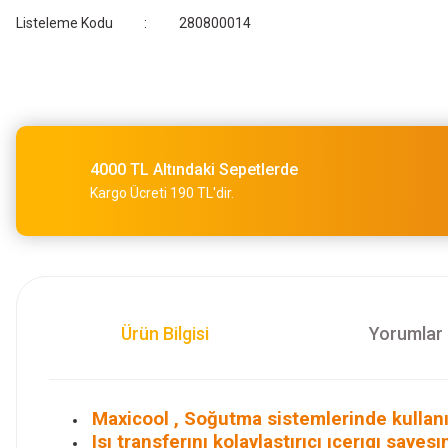
Listeleme Kodu
280800014
4000 TL Altındaki Sepetlerde
Kargo Ücreti 190 TL'dir.
Ürün Bilgisi
Yorumlar
Maxicool , Soğutma sistemlerinde kullanıl
Isı transferını kolaylastırıcı ıcerıgı say