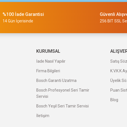
%100 İade Garantisi
Güvenli Alışv
slimi 24 saat sürmüyor
14 Gün İçerisinde
256 BIT SSL Ser
a uygun ve kaliteli ürünleriniz için
KURUMSAL
ALIŞVE
İade Nasıl Yapılır
Satış Sö
Firma Bilgileri
K.V.K.K A
veriş oldu.
Bosch Garanti Uzatma
Üyelik S
Bosch Profesyonel Seri Tamir
Puan Sis
Servisi
Blog
Bosch Yeşil Seri Tamir Servisi
İletişim