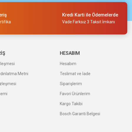
eriş
Kredi Karti ile Ödemelerde
tifika
Vade Farksız 3 Taksit İmkanı
RİŞ
HESABIM
zleşmesi
Hesabım
ydınlatma Metni
Teslimat ve İade
özleşmesi
Siparişlerim
temi
Favori Ürünlerim
Kargo Takibi
Bosch Garanti Belgesi