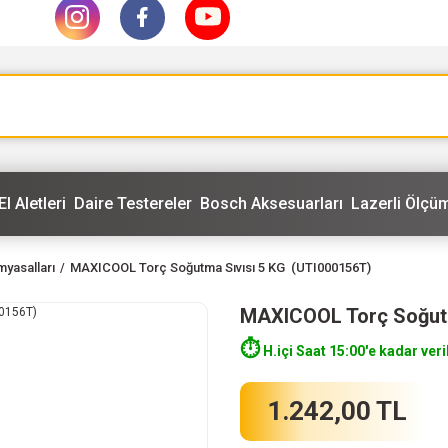
El Aletleri
Daire Testereler
Bosch Aksesuarları
Lazerli Ölçüm
myasalları
MAXICOOL Torç Soğutma Sıvısı 5 KG (UTI000156T)
MAXICOOL Torç Soğutm
⏱️
H.içi Saat 15:00'e kadar veri
1.242,00 TL