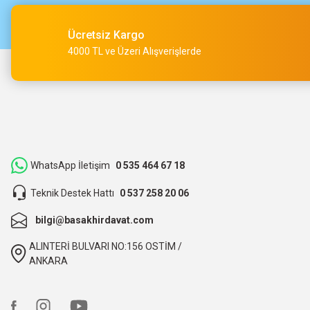
O... A... | 15/05/2026
Ücretsiz Kargo
Müşteri iletişimi kusursuz birde ürün siparişini veriyoruz te
4000 TL ve Üzeri Alışverişlerde
M... Ç... | 14/05/2026
Hızlı bir şekilde kargoya verildi ve elime ulaştı. Piyasadan dah
teşekkür ederiz.
ibrahim Yüksel | 26/03/2026
WhatsApp İletişim
0 535 464 67 18
Teknik Destek Hattı
0 537 258 20 06
ilgili satıcı,güzel paketleme,hızlı kargolama. sıkıntısız bir alış
bilgi@basakhirdavat.com
O... B... | 07/03/2026
ALINTERİ BULVARI NO:156 OSTİM /
bunca zaman kendimize eziyet etmişiz aslında.
ANKARA
O... B... | 07/03/2026