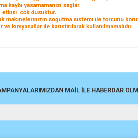
sma kaybı yasamamanızı saglar.
ı etkısı cok dusuktur.
k makınelerınızın sogutma sıstemı ıle torcunu koru
 ve kımyasallar ıle karıstırılarak kullanılmamalıdır.
site
Bu ürüne ilk yorumu siz yapın!
Yorum Yaz
KAMPANYALARIMIZDAN MAİL İLE HABERDAR OLMA
m