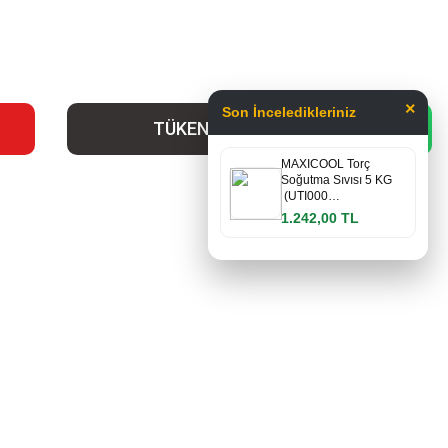
..
Stokta yok
×
Son İnceledikleriniz
TÜKENDİ
MAXICOOL Torç
Soğutma Sıvısı 5 KG
(UTI000…
1.242,00 TL