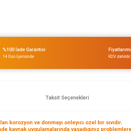
%100 İade Garantisi
Fiyatlarım
14 Gün İçerisinde
KDV dahildir.
Taksit Seçenekleri
an korozyon ve donmayı onleyıcı ozel bır sıvıdır.
esınde kaynak uygulamalarında yasadıgınız problemlere