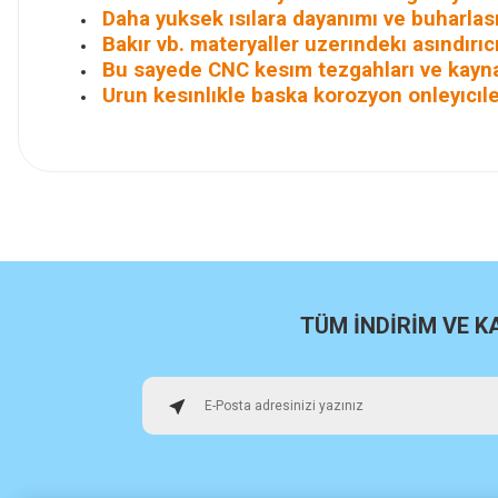
Daha yuksek ısılara dayanımı ve buharla
Bakır vb. materyaller uzerındekı asındırıc
Bu sayede CNC kesım tezgahları ve kayna
Urun kesınlıkle baska korozyon onleyıcıler
İlk defa alışveriş yaptım cok başarılıydı tavsiye edeceğim bir 
a... u... | 06/06/2026
Paketleme ve kalite harika orijinal
H... U... | 02/06/2026
TÜM İNDİRİM VE 
Hızlı sağlam
Osman Alper | 15/05/2026
Çok hızlı kargo ve çok güzel destek ekibi var teşekkür ederi