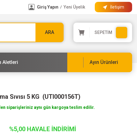
Giriş Yapın
Yeni Üyelik
İletişim
/
ARA
SEPETİM
 Aletleri
Ayın Ürünleri
a Sıvısı 5 KG (UTI000156T)
len siparişleriniz aynı gün kargoya teslim edilir.
%5,00 HAVALE İNDİRİMİ