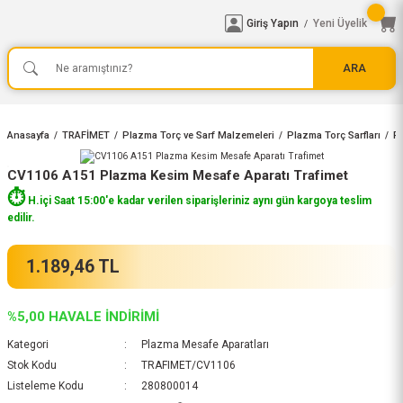
Giriş Yapın
Yeni Üyelik
/
ARA
Anasayfa
TRAFİMET
Plazma Torç ve Sarf Malzemeleri
Plazma Torç Sarfları
Pl
CV1106 A151 Plazma Kesim Mesafe Aparatı Trafimet
⏱️
H.içi Saat 15:00'e kadar verilen siparişleriniz aynı gün kargoya teslim
edilir.
1.189,46 TL
%5,00 HAVALE İNDİRİMİ
Kategori
Plazma Mesafe Aparatları
Stok Kodu
TRAFIMET/CV1106
Listeleme Kodu
280800014