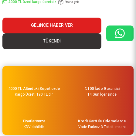
4000 TL üzeri kargo ücretsiz..
Stokta yok
GELINCE HABER VER
TÜKENDİ
4000 TL Altındaki Sepetlerde
%100 İade Garantisi
Kargo Ücreti 190 TL'dir.
14 Gün İçerisinde
Fiyatlarımıza
Kredi Karti ile Ödemelerde
KDV dahildir.
Vade Farksız 3 Taksit İmkanı