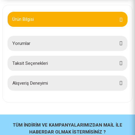
Ürün Bilgisi
Yorumlar
Taksit Seçenekleri
Bu ürüne ilk yorumu siz yapın!
Yorum Yaz
Alışveriş Deneyimi
İlk defa alışveriş yaptım cok
başarılıydı tavsiye edeceğim bir
site
a... u... | 06/06/2026
TÜM İNDİRİM VE KAMPANYALARIMIZDAN MAİL İLE
HABERDAR OLMAK İSTERMİSİNİZ ?