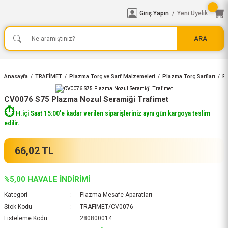
Giriş Yapın
Yeni Üyelik
/
ARA
Anasayfa
TRAFİMET
Plazma Torç ve Sarf Malzemeleri
Plazma Torç Sarfları
Pl
CV0076 S75 Plazma Nozul Seramiği Trafimet
⏱️
H.içi Saat 15:00'e kadar verilen siparişleriniz aynı gün kargoya teslim
edilir.
66,02 TL
%5,00 HAVALE İNDİRİMİ
Kategori
Plazma Mesafe Aparatları
Stok Kodu
TRAFIMET/CV0076
Listeleme Kodu
280800014