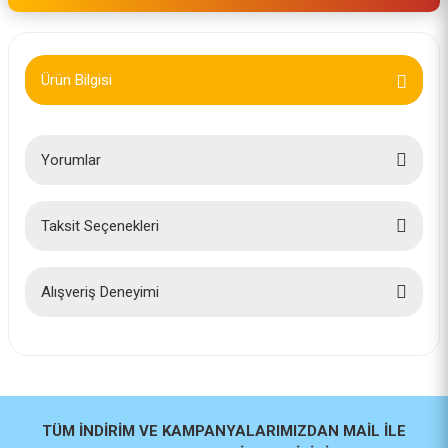
Ürün Bilgisi
Yorumlar
Taksit Seçenekleri
Bu ürüne ilk yorumu siz yapın!
Yorum Yaz
Alışveriş Deneyimi
İlk defa alışveriş yaptım cok
başarılıydı tavsiye edeceğim bir
site
a... u... | 06/06/2026
TÜM İNDİRİM VE KAMPANYALARIMIZDAN MAİL İLE