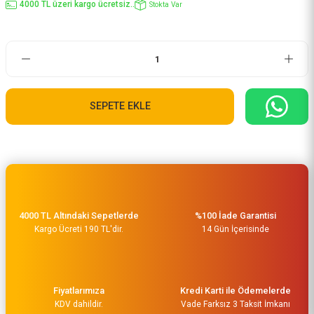
4000 TL üzeri kargo ücretsiz..
Stokta Var
SEPETE EKLE
4000 TL Altındaki Sepetlerde
%100 İade Garantisi
Kargo Ücreti 190 TL'dir.
14 Gün İçerisinde
Fiyatlarımıza
Kredi Karti ile Ödemelerde
KDV dahildir.
Vade Farksız 3 Taksit İmkanı