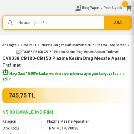
Giriş Yapın
Yeni Üyelik
/
ARA
Anasayfa
TRAFİMET
Plazma Torç ve Sarf Malzemeleri
Plazma Torç Sarfları
Pl
CV0038 CB100-CB150 Plazma Kesim Drag Mesafe Aparatı
Trafimet
⏱️
H.içi Saat 15:00'e kadar verilen siparişleriniz aynı gün kargoya teslim
edilir.
745,75 TL
%5,00 HAVALE İNDİRİMİ
Kategori
Plazma Mesafe Aparatları
Stok Kodu
TRAFIMET/CV0038