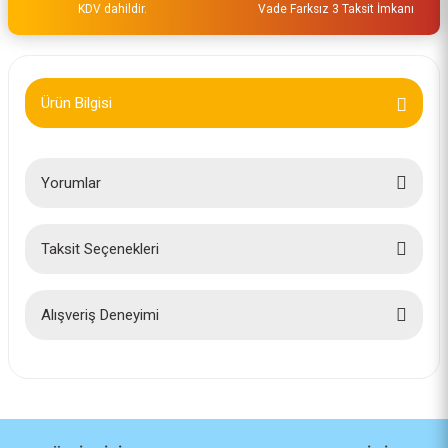
KDV dahildir.
Vade Farksız 3 Taksit İmkanı
Ürün Bilgisi
Yorumlar
Taksit Seçenekleri
Bu ürüne ilk yorumu siz yapın!
Yorum Yaz
Alışveriş Deneyimi
İlk defa alışveriş yaptım cok
başarılıydı tavsiye edeceğim bir
site
a... u... | 06/06/2026