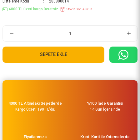
Listeleme Kodu
280800014
4000 TL üzeri kargo ücretsiz..
Stokta son 4 ürün
SEPETE EKLE
4000 TL Altındaki Sepetlerde
%100 İade Garantisi
Kargo Ücreti 190 TL'dir.
14 Gün İçerisinde
Fiyatlarımıza
Kredi Karti ile Ödemelerde