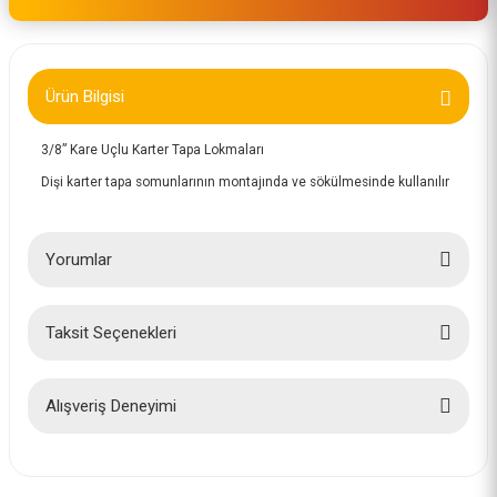
Ürün Bilgisi
3/8” Kare Uçlu Karter Tapa Lokmaları
Dişi karter tapa somunlarının montajında ve sökülmesinde kullanılır
Yorumlar
Taksit Seçenekleri
Bu ürüne ilk yorumu siz yapın!
Yorum Yaz
Alışveriş Deneyimi
İlk defa alışveriş yaptım cok
başarılıydı tavsiye edeceğim bir