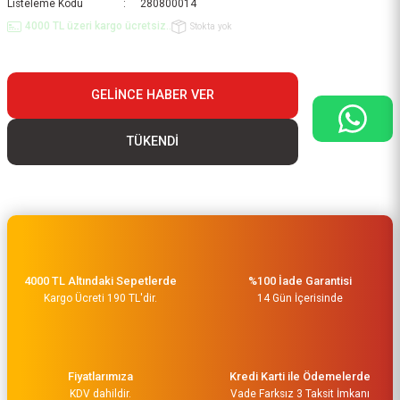
Listeleme Kodu
280800014
4000 TL üzeri kargo ücretsiz..
Stokta yok
GELINCE HABER VER
TÜKENDİ
4000 TL Altındaki Sepetlerde
%100 İade Garantisi
Kargo Ücreti 190 TL'dir.
14 Gün İçerisinde
Fiyatlarımıza
Kredi Karti ile Ödemelerde
KDV dahildir.
Vade Farksız 3 Taksit İmkanı