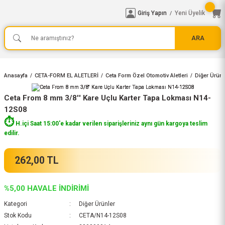
Giriş Yapın
Yeni Üyelik
/
ARA
Anasayfa
CETA-FORM EL ALETLERİ
Ceta Form Özel Otomotiv Aletleri
Diğer Ürünl
Ceta From 8 mm 3/8'' Kare Uçlu Karter Tapa Lokması N14-
12S08
⏱️
H.içi Saat 15:00'e kadar verilen siparişleriniz aynı gün kargoya teslim
edilir.
262,00 TL
%5,00 HAVALE İNDİRİMİ
Kategori
Diğer Ürünler
Stok Kodu
CETA/N14-12S08