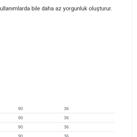
llanımlarda bile daha az yorgunluk oluşturur.
90
36
90
36
90
36
90
36