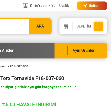
Giriş Yapın
Yeni Üyelik
İletişim
/
ARA
SEPETİM
 Aletleri
Ayın Ürünleri
navida F18-007-060
 Torx Tornavida F18-007-060
len siparişleriniz aynı gün kargoya teslim edilir.
%5,00 HAVALE İNDİRİMİ