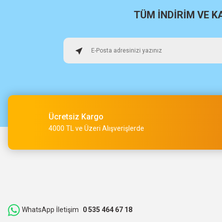
H... U... | 02/06/2026
TÜM İNDİRİM VE 
Hızlı sağlam
Osman Alper | 15/05/2026
Çok hızlı kargo ve çok güzel destek ekibi var teşekkür ederi
O... A... | 15/05/2026
Ücretsiz Kargo
Müşteri iletişimi kusursuz birde ürün siparişini veriyoruz te
4000 TL ve Üzeri Alışverişlerde
M... Ç... | 14/05/2026
Hızlı bir şekilde kargoya verildi ve elime ulaştı. Piyasadan dah
teşekkür ederiz.
ibrahim Yüksel | 26/03/2026
WhatsApp İletişim
0 535 464 67 18