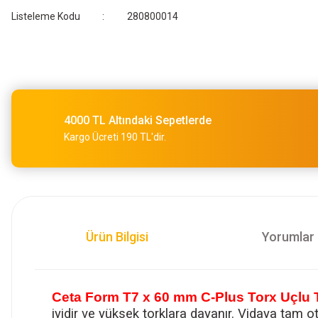
Listeleme Kodu
280800014
4000 TL Altındaki Sepetlerde
Kargo Ücreti 190 TL'dir.
Ürün Bilgisi
Yorumlar
Ceta Form T7 x 60 mm C-Plus Torx Uçlu 
iyidir ve yüksek torklara dayanır. Vidaya tam o