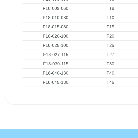
F18-009-060
T9
F18-010-080
T10
F18-015-080
T15
F18-020-100
T20
F18-025-100
T25
F18-027-115
T27
F18-030-115
T30
F18-040-130
T40
F18-045-130
T45
İlk defa alışveriş yaptım cok başarılıydı tavsiye edeceğim bir 
a... u... | 06/06/2026
Paketleme ve kalite harika orijinal