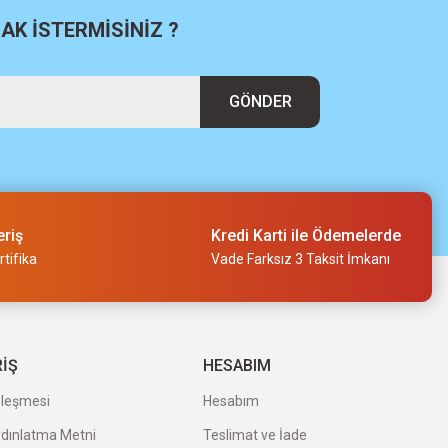
K İSTERMİSİNİZ ?
GÖNDER
eriş
Kredi Karti ile Ödemelerde
tifika
Vade Farksız 3 Taksit İmkanı
RİŞ
HESABIM
zleşmesi
Hesabım
ydınlatma Metni
Teslimat ve İade