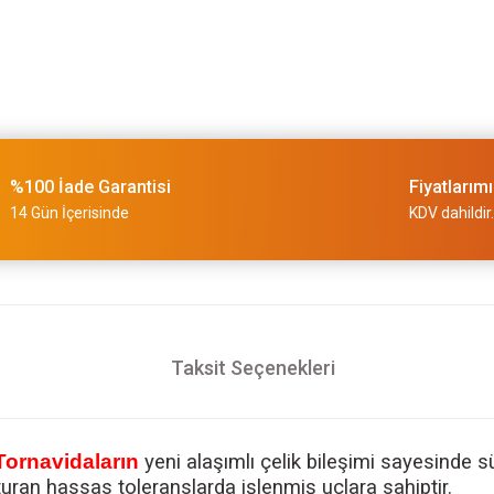
%100 İade Garantisi
Fiyatlarım
14 Gün İçerisinde
KDV dahildir.
Taksit Seçenekleri
Tornavidaların
yeni alaşımlı çelik bileşimi sayesinde s
turan hassas toleranslarda işlenmiş uçlara sahiptir.