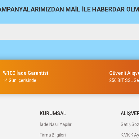
KAMPANYALARIMIZDAN MAİL İLE HABERDAR OLMA
m
%100 İade Garantisi
Güvenli Alışv
slimi 24 saat sürmüyor
14 Gün İçerisinde
256 BIT SSL Ser
a uygun ve kaliteli ürünleriniz için
KURUMSAL
ALIŞVE
İade Nasıl Yapılır
Satış Sö
Firma Bilgileri
K.V.K.K A