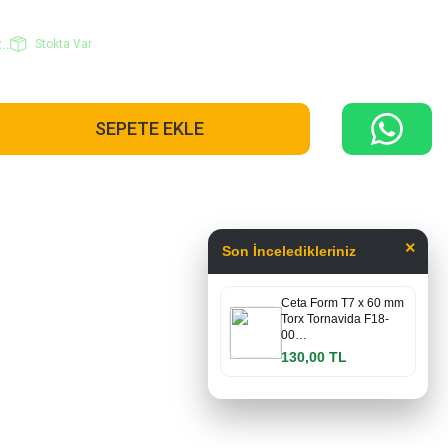
..
Stokta Var
SEPETE EKLE
×
Son İnceledikleriniz
Ceta Form T7 x 60 mm
Torx Tornavida F18-
00…
130,00 TL