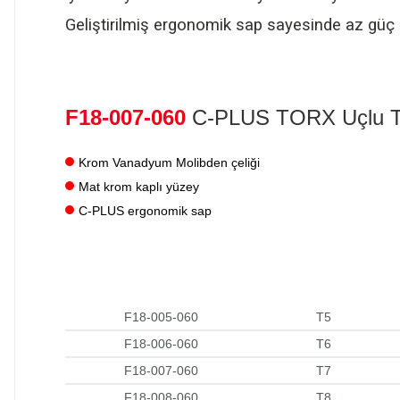
Geliştirilmiş ergonomik sap sayesinde az güç 
F18-007-060
C-PLUS TORX Uçlu T
Krom Vanadyum Molibden çeliği
Mat krom kaplı yüzey
C-PLUS ergonomik sap
F18-005-060
T5
F18-006-060
T6
F18-007-060
T7
F18-008-060
T8