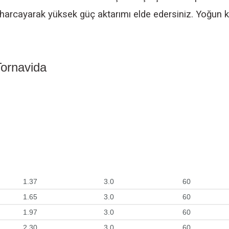
harcayarak yüksek güç aktarımı elde edersiniz. Yoğun ku
ornavida
1.37
3.0
60
1.65
3.0
60
1.97
3.0
60
2.30
3.0
60