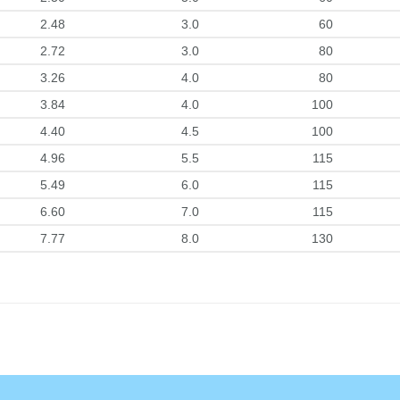
2.48
3.0
60
2.72
3.0
80
3.26
4.0
80
3.84
4.0
100
4.40
4.5
100
4.96
5.5
115
5.49
6.0
115
6.60
7.0
115
7.77
8.0
130
site
Bu ürüne ilk yorumu siz yapın!
Yorum Yaz