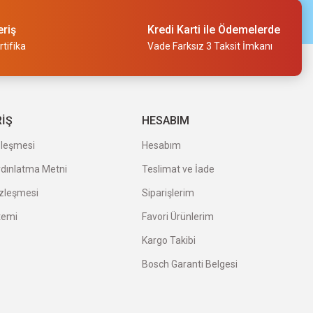
eriş
Kredi Karti ile Ödemelerde
tifika
Vade Farksız 3 Taksit İmkanı
RİŞ
HESABIM
zleşmesi
Hesabım
ydınlatma Metni
Teslimat ve İade
özleşmesi
Siparişlerim
temi
Favori Ürünlerim
Kargo Takibi
Bosch Garanti Belgesi