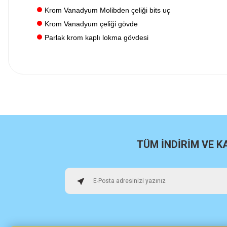
Krom Vanadyum Molibden çeliği bits uç
Krom Vanadyum çeliği gövde
Parlak krom kaplı lokma gövdesi
İlk defa alışveriş yaptım cok başarılıydı tavsiye edeceğim bir 
a... u... | 06/06/2026
Paketleme ve kalite harika orijinal
H... U... | 02/06/2026
TÜM İNDİRİM VE 
Hızlı sağlam
Osman Alper | 15/05/2026
Çok hızlı kargo ve çok güzel destek ekibi var teşekkür ederi