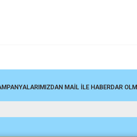
site
Bu ürüne ilk yorumu siz yapın!
Yorum Yaz
KAMPANYALARIMIZDAN MAİL İLE HABERDAR OLMA
m