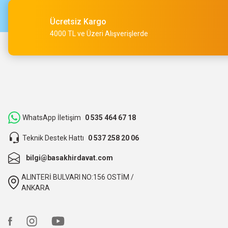
O... A... | 15/05/2026
Ücretsiz Kargo
Müşteri iletişimi kusursuz birde ürün siparişini veriyoruz te
4000 TL ve Üzeri Alışverişlerde
M... Ç... | 14/05/2026
Hızlı bir şekilde kargoya verildi ve elime ulaştı. Piyasadan dah
teşekkür ederiz.
ibrahim Yüksel | 26/03/2026
WhatsApp İletişim
0 535 464 67 18
Teknik Destek Hattı
0 537 258 20 06
ilgili satıcı,güzel paketleme,hızlı kargolama. sıkıntısız bir alış
bilgi@basakhirdavat.com
O... B... | 07/03/2026
ALINTERİ BULVARI NO:156 OSTİM /
bunca zaman kendimize eziyet etmişiz aslında.
ANKARA
O... B... | 07/03/2026