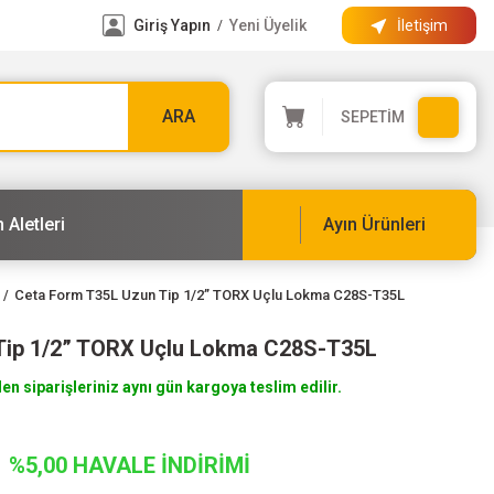
Giriş Yapın
Yeni Üyelik
İletişim
/
ARA
SEPETİM
 Aletleri
Ayın Ürünleri
Ceta Form T35L Uzun Tip 1/2” TORX Uçlu Lokma C28S-T35L
Tip 1/2” TORX Uçlu Lokma C28S-T35L
len siparişleriniz aynı gün kargoya teslim edilir.
%5,00 HAVALE İNDİRİMİ