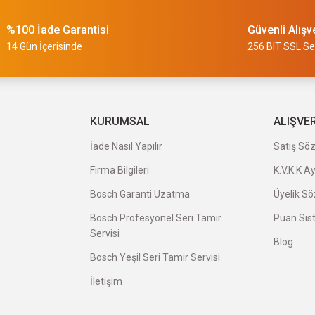
%100 İade Garantisi
Güvenli Alışv
slimi 24 saat sürmüyor
14 Gün İçerisinde
256 BIT SSL Ser
a uygun ve kaliteli ürünleriniz için
KURUMSAL
ALIŞVE
İade Nasıl Yapılır
Satış Sö
Firma Bilgileri
K.V.K.K A
veriş oldu.
Bosch Garanti Uzatma
Üyelik S
Bosch Profesyonel Seri Tamir
Puan Sis
Servisi
Blog
Bosch Yeşil Seri Tamir Servisi
İletişim