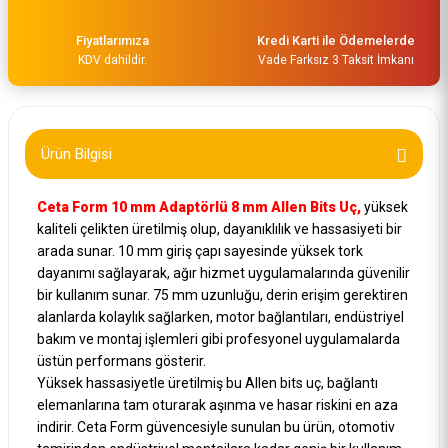
Fiyatlarımıza
Kredi Karti ile Ödemelerde
KDV dahildir.
Vade Farksız 3 Taksit İmkanı
Ceta Form 10 mm Bitsler Uçlar için 3/8 Lokma Adaptörü Bt/8005
Ürün Bilgisi
157,00 TL
Ceta Form 10 mm Adaptörlü 8 mm Allen Bits Uç,
yüksek
kaliteli çelikten üretilmiş olup, dayanıklılık ve hassasiyeti bir
arada sunar. 10 mm giriş çapı sayesinde yüksek tork
dayanımı sağlayarak, ağır hizmet uygulamalarında güvenilir
bir kullanım sunar. 75 mm uzunluğu, derin erişim gerektiren
alanlarda kolaylık sağlarken, motor bağlantıları, endüstriyel
bakım ve montaj işlemleri gibi profesyonel uygulamalarda
üstün performans gösterir.
Yüksek hassasiyetle üretilmiş bu Allen bits uç, bağlantı
elemanlarına tam oturarak aşınma ve hasar riskini en aza
indirir. Ceta Form güvencesiyle sunulan bu ürün, otomotiv