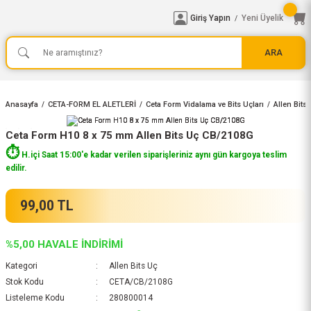
Giriş Yapın
Yeni Üyelik
/
ARA
Anasayfa
CETA-FORM EL ALETLERİ
Ceta Form Vidalama ve Bits Uçları
Allen Bits
Ceta Form H10 8 x 75 mm Allen Bits Uç CB/2108G
⏱️
H.içi Saat 15:00'e kadar verilen siparişleriniz aynı gün kargoya teslim
edilir.
99,00 TL
%5,00 HAVALE İNDİRİMİ
Kategori
Allen Bits Uç
Stok Kodu
CETA/CB/2108G
Listeleme Kodu
280800014