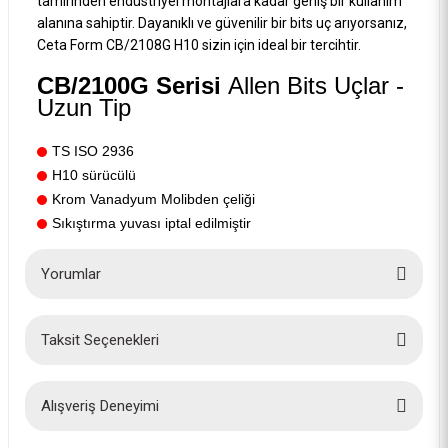
tamirinden endüstriyel montajlara kadar geniş bir kullanım
alanına sahiptir. Dayanıklı ve güvenilir bir bits uç arıyorsanız,
Ceta Form CB/2108G H10 sizin için ideal bir tercihtir.
CB/2100G Serisi
Allen Bits Uçlar -
Uzun Tip
Ceta Form 10 mm Bitsler Uçlar için 1/2 Lokma Adaptörü’ BT/8008
TS ISO 2936
H10 sürücülü
191,00 TL
Krom Vanadyum Molibden çeliği
Sıkıştırma yuvası iptal edilmiştir
Yorumlar
Taksit Seçenekleri
Bu ürüne ilk yorumu siz yapın!
Yorum Yaz
Alışveriş Deneyimi