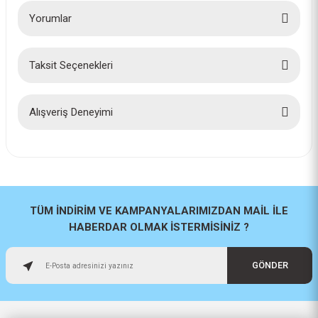
Yorumlar
Taksit Seçenekleri
Bu ürüne ilk yorumu siz yapın!
Yorum Yaz
Alışveriş Deneyimi
İlk defa alışveriş yaptım cok
başarılıydı tavsiye edeceğim bir
site
a... u... | 06/06/2026
TÜM İNDİRİM VE KAMPANYALARIMIZDAN MAİL İLE
HABERDAR OLMAK İSTERMİSİNİZ ?
Paketleme ve kalite harika
orijinal
GÖNDER
H... U... | 02/06/2026
Hızlı sağlam