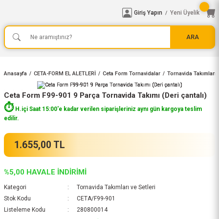
Giriş Yapın
Yeni Üyelik
/
ARA
Anasayfa
CETA-FORM EL ALETLERİ
Ceta Form Tornavidalar
Tornavida Takımları v
Ceta Form F99-901 9 Parça Tornavida Takımı (Deri çantalı)
⏱️
H.içi Saat 15:00'e kadar verilen siparişleriniz aynı gün kargoya teslim
edilir.
1.655,00 TL
%5,00 HAVALE İNDİRİMİ
Kategori
Tornavida Takımları ve Setleri
Stok Kodu
CETA/F99-901
Listeleme Kodu
280800014