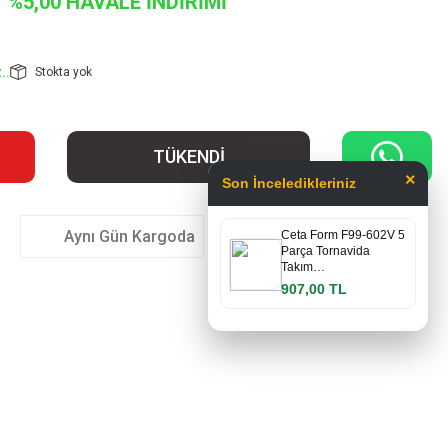
%5,00 HAVALE İNDİRİMİ
..
Stokta yok
TÜKENDİ
×
Son İnceledikleriniz
Aynı Gün Kargoda
Ceta Form F99-602V 5
Parça Tornavida
Takım…
907,00 TL