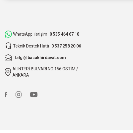
Hızlı bir şekilde kargoya verildi ve elime ulaştı. Piyasadan dah
teşekkür ederiz.
ibrahim Yüksel | 26/03/2026
WhatsApp İletişim
0 535 464 67 18
Teknik Destek Hattı
0 537 258 20 06
ilgili satıcı,güzel paketleme,hızlı kargolama. sıkıntısız bir alış
bilgi@basakhirdavat.com
O... B... | 07/03/2026
ALINTERİ BULVARI NO:156 OSTİM /
bunca zaman kendimize eziyet etmişiz aslında.
ANKARA
O... B... | 07/03/2026
hızlı kargo ve itinalı paketleme, çok teşekkürler. Başak hırd
Ali TÜTÜNCÜ | 09/02/2026
hızlı kargo ve itinalı paketleme. çok teşekkürler, kesinlikle t