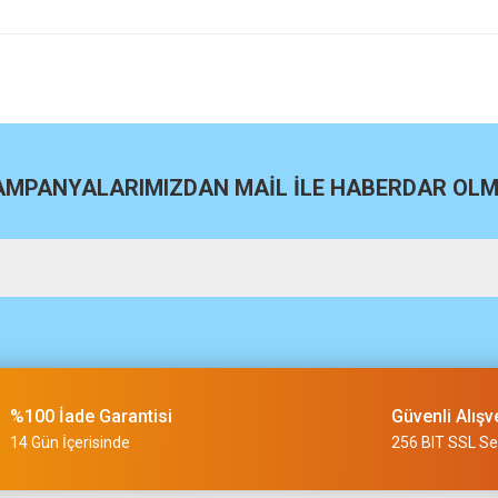
site
Bu ürüne ilk yorumu siz yapın!
Yorum Yaz
KAMPANYALARIMIZDAN MAİL İLE HABERDAR OLMA
m
%100 İade Garantisi
Güvenli Alışv
slimi 24 saat sürmüyor
14 Gün İçerisinde
256 BIT SSL Ser