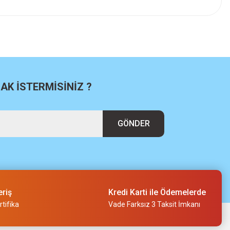
K İSTERMİSİNİZ ?
GÖNDER
eriş
Kredi Karti ile Ödemelerde
tifika
Vade Farksız 3 Taksit İmkanı