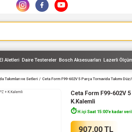
El Aletleri
Daire Testereler
Bosch Aksesuarları
Lazerli Ölçüm
da Takımları ve Setleri
Ceta Form F99-602V 5 Parça Tornavida Takımı Düz/
Ceta Form F99-602V 5 
K.Kalemli
⏱️
H.içi Saat 15:00'e kadar veri
907,00 TL