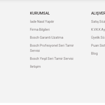
a uygun ve kaliteli ürünleriniz için
KURUMSAL
ALIŞVE
İade Nasıl Yapılır
Satış Sö
Firma Bilgileri
K.V.K.K A
veriş oldu.
Bosch Garanti Uzatma
Üyelik S
Bosch Profesyonel Seri Tamir
Puan Sis
Servisi
Blog
Bosch Yeşil Seri Tamir Servisi
İletişim
avatı herkese tavsiye ederim.
avsiye ederim.