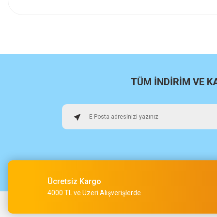
İlk defa alışveriş yaptım cok başarılıydı tavsiye edeceğim bir 
a... u... | 06/06/2026
Paketleme ve kalite harika orijinal
H... U... | 02/06/2026
TÜM İNDİRİM VE 
Hızlı sağlam
Osman Alper | 15/05/2026
Çok hızlı kargo ve çok güzel destek ekibi var teşekkür ederi
O... A... | 15/05/2026
Ücretsiz Kargo
Müşteri iletişimi kusursuz birde ürün siparişini veriyoruz te
4000 TL ve Üzeri Alışverişlerde
M... Ç... | 14/05/2026