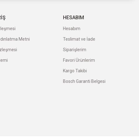
RİŞ
HESABIM
zleşmesi
Hesabım
ydınlatma Metni
Teslimat ve İade
özleşmesi
Siparişlerim
temi
Favori Ürünlerim
Kargo Takibi
Bosch Garanti Belgesi