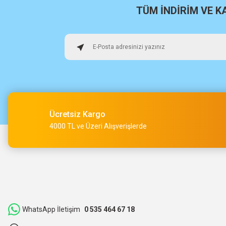
H... U... | 02/06/2026
TÜM İNDİRİM VE 
Hızlı sağlam
Osman Alper | 15/05/2026
Çok hızlı kargo ve çok güzel destek ekibi var teşekkür ederi
O... A... | 15/05/2026
Ücretsiz Kargo
Müşteri iletişimi kusursuz birde ürün siparişini veriyoruz te
4000 TL ve Üzeri Alışverişlerde
M... Ç... | 14/05/2026
Hızlı bir şekilde kargoya verildi ve elime ulaştı. Piyasadan dah
teşekkür ederiz.
ibrahim Yüksel | 26/03/2026
WhatsApp İletişim
0 535 464 67 18