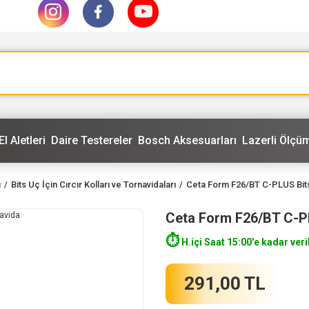
El Aletleri
Daire Testereler
Bosch Aksesuarları
Lazerli Ölçüm
ı
Bits Uç İçin Cırcır Kolları ve Tornavidaları
Ceta Form F26/BT C-PLUS Bits
Ceta Form F26/BT C-P
⏱️
H.içi Saat 15:00'e kadar veri
291,00 TL