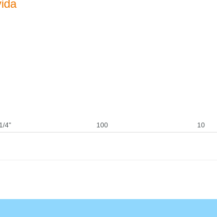
ida
1/4"
100
10
site
Bu ürüne ilk yorumu siz yapın!
Yorum Yaz