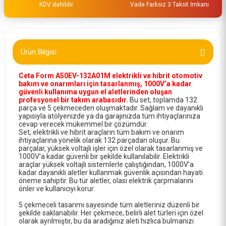
KDV dahildir.
Vade Farksız 3 Taksit İmkanı
Ürün Bilgisi
Ceta Form A50EV-132A01M elektrikli ve hibrit otomotiv
bakım ve onarımları için tasarlanmış, 1000V’a kadar
güvenli kullanıma uygun el aletlerinden oluşan
profesyonel bir takım arabasıdır.
Bu set, toplamda 132
parça ve 5 çekmeceden oluşmaktadır. Sağlam ve dayanıklı
yapısıyla atölyenizde ya da garajınızda tüm ihtiyaçlarınıza
cevap verecek mükemmel bir çözümdür.
Set, elektrikli ve hibrit araçların tüm bakım ve onarım
ihtiyaçlarına yönelik olarak 132 parçadan oluşur. Bu
parçalar, yüksek voltajlı işler için özel olarak tasarlanmış ve
1000V’a kadar güvenli bir şekilde kullanılabilir. Elektrikli
araçlar yüksek voltajlı sistemlerle çalıştığından, 1000V’a
kadar dayanıklı aletler kullanmak güvenlik açısından hayati
öneme sahiptir. Bu tür aletler, olası elektrik çarpmalarını
önler ve kullanıcıyı korur.
5 çekmeceli tasarımı sayesinde tüm aletleriniz düzenli bir
şekilde saklanabilir. Her çekmece, belirli alet türleri için özel
olarak ayrılmıştır, bu da aradığınız aleti hızlıca bulmanızı