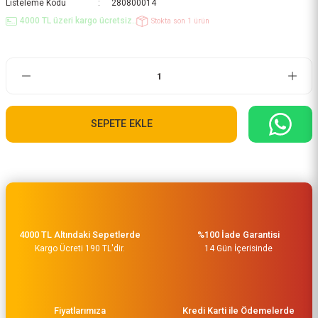
Listeleme Kodu
280800014
4000 TL üzeri kargo ücretsiz..
Stokta son 1 ürün
SEPETE EKLE
4000 TL Altındaki Sepetlerde
%100 İade Garantisi
Kargo Ücreti 190 TL'dir.
14 Gün İçerisinde
Fiyatlarımıza
Kredi Karti ile Ödemelerde