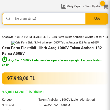
Giriş Yapın
Yeni Üyelik
/
ARA
Anasayfa
CETA-FORM EL ALETLERİ
Ceta Form Takım Arabaları ve Alet Setleri
Tak
Ceta Form Elektrikli-Hibrit Araç 1000V Takım Arabası 132
Parça A50EV
⏱️
H.içi Saat 15:00'e kadar verilen siparişleriniz aynı gün kargoya teslim
edilir.
97.948,00 TL
%5,00 HAVALE İNDİRİMİ
Kategori
Takım Arabaları
,
1000V İzoleli Alet Setleri
Stok Kodu
CETA/A50EV-132A01M