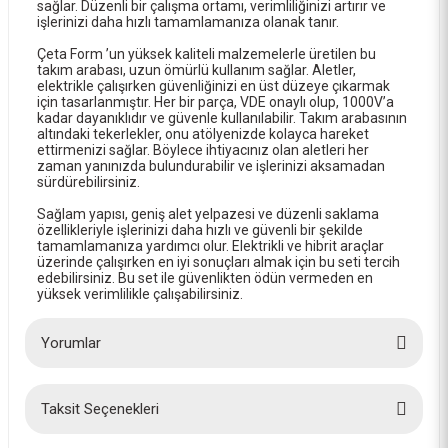
sağlar. Düzenli bir çalışma ortamı, verimliliğinizi artırır ve
işlerinizi daha hızlı tamamlamanıza olanak tanır.
Çeta Form ’un yüksek kaliteli malzemelerle üretilen bu
takım arabası, uzun ömürlü kullanım sağlar. Aletler,
elektrikle çalışırken güvenliğinizi en üst düzeye çıkarmak
için tasarlanmıştır. Her bir parça, VDE onaylı olup, 1000V’a
kadar dayanıklıdır ve güvenle kullanılabilir. Takım arabasının
altındaki tekerlekler, onu atölyenizde kolayca hareket
ettirmenizi sağlar. Böylece ihtiyacınız olan aletleri her
zaman yanınızda bulundurabilir ve işlerinizi aksamadan
sürdürebilirsiniz.
Sağlam yapısı, geniş alet yelpazesi ve düzenli saklama
özellikleriyle işlerinizi daha hızlı ve güvenli bir şekilde
tamamlamanıza yardımcı olur. Elektrikli ve hibrit araçlar
üzerinde çalışırken en iyi sonuçları almak için bu seti tercih
edebilirsiniz. Bu set ile güvenlikten ödün vermeden en
yüksek verimlilikle çalışabilirsiniz.
Yorumlar
Taksit Seçenekleri
Bu ürüne ilk yorumu siz yapın!