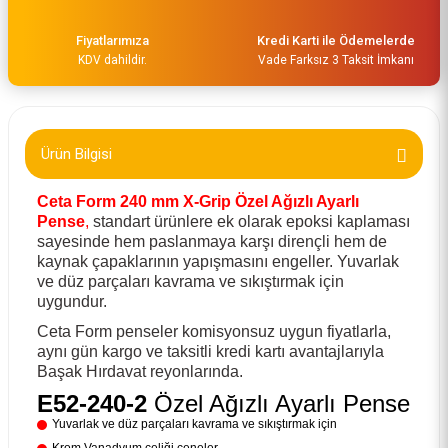
Fiyatlarımıza
Kredi Karti ile Ödemelerde
KDV dahildir.
Vade Farksız 3 Taksit İmkanı
Ürün Bilgisi
Ceta Form 240 mm X-Grip Özel Ağızlı Ayarlı
Pense
,
standart ürünlere ek olarak epoksi kaplaması
sayesinde hem paslanmaya karşı dirençli hem de
kaynak çapaklarının yapışmasını engeller. Yuvarlak
ve düz parçaları kavrama ve sıkıştırmak için
uygundur.
Ceta Form penseler komisyonsuz uygun fiyatlarla,
aynı gün kargo ve taksitli kredi kartı avantajlarıyla
Başak Hırdavat reyonlarında.
E52-240-2
Özel Ağızlı Ayarlı Pense
Yuvarlak ve düz parçaları kavrama ve sıkıştırmak için