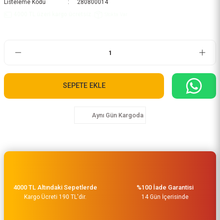
Listeleme Kodu
280800014
4000 TL üzeri kargo ücretsiz..
Stokta Var
SEPETE EKLE
Aynı Gün Kargoda
4000 TL Altındaki Sepetlerde
%100 İade Garantisi
Kargo Ücreti 190 TL'dir.
14 Gün İçerisinde