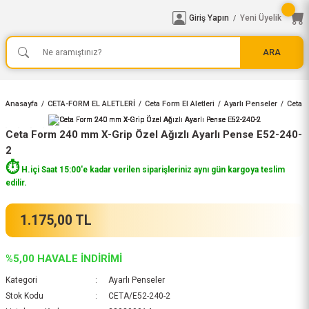
Giriş Yapın
Yeni Üyelik
/
ARA
Anasayfa
CETA-FORM EL ALETLERİ
Ceta Form El Aletleri
Ayarlı Penseler
Ceta F
Ceta Form 240 mm X-Grip Özel Ağızlı Ayarlı Pense E52-240-
2
⏱️
H.içi Saat 15:00'e kadar verilen siparişleriniz aynı gün kargoya teslim
edilir.
1.175,00 TL
%5,00 HAVALE İNDİRİMİ
Kategori
Ayarlı Penseler
Stok Kodu
CETA/E52-240-2