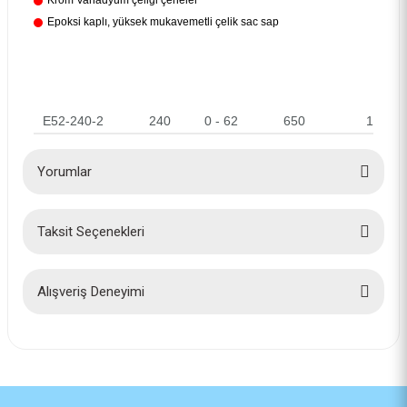
Krom Vanadyum çeliği çeneler
Epoksi kaplı, yüksek mukavemetli çelik sac sap
E52-240-2
240
0 - 62
650
1
Yorumlar
Taksit Seçenekleri
Bu ürüne ilk yorumu siz yapın!
Yorum Yaz
Alışveriş Deneyimi
İlk defa alışveriş yaptım cok
başarılıydı tavsiye edeceğim bir
site
a... u... | 06/06/2026