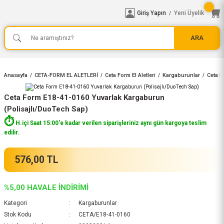
Giriş Yapın
Yeni Üyelik
/
ARA
Anasayfa
CETA-FORM EL ALETLERİ
Ceta Form El Aletleri
Kargaburunlar
Ceta F
Ceta Form E18-41-0160 Yuvarlak Kargaburun
(Polisajlı/DuoTech Sap)
⏱️
H.içi Saat 15:00'e kadar verilen siparişleriniz aynı gün kargoya teslim
edilir.
576,00 TL
%5,00 HAVALE İNDİRİMİ
Kategori
Kargaburunlar
Stok Kodu
CETA/E18-41-0160