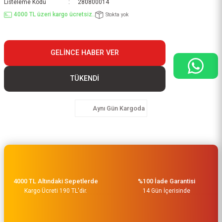
Listeleme Kodu
280800014
4000 TL üzeri kargo ücretsiz..
Stokta yok
GELINCE HABER VER
TÜKENDİ
Aynı Gün Kargoda
4000 TL Altındaki Sepetlerde
%100 İade Garantisi
Kargo Ücreti 190 TL'dir.
14 Gün İçerisinde