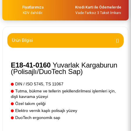
Fiyatlarımıza
Kredi Karti ile Ödemelerde
KDV dahildir.
Vade Farksız 3 Taksit İmkanı
Ürün Bilgisi
E18-41-0160
Yuvarlak Kargaburun
(Polisajlı/DuoTech Sap)
DIN / ISO 5745, TS 11067
Tutma, bükme ve tellerin şekillendirilmesi işlemleri için,
dişli kavrama yüzeyi
Özel takım çeliği
Elektro vernik kaplı polisajlı yüzey
DuoTech ergonomik sap