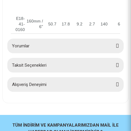
E18-
160mm /
41-
50.7
17.8
9.2
2.7
140
6
6"
0160
Yorumlar
Taksit Seçenekleri
Bu ürüne ilk yorumu siz yapın!
Yorum Yaz
Alışveriş Deneyimi
İlk defa alışveriş yaptım cok
başarılıydı tavsiye edeceğim bir
site
a... u... | 06/06/2026
TÜM İNDİRİM VE KAMPANYALARIMIZDAN MAİL İLE