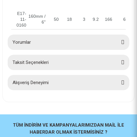
E17-
160mm /
11-
50
18
3
9.2
166
6
6"
0160
Yorumlar
Taksit Seçenekleri
Bu ürüne ilk yorumu siz yapın!
Yorum Yaz
Alışveriş Deneyimi
İlk defa alışveriş yaptım cok
başarılıydı tavsiye edeceğim bir
site
a... u... | 06/06/2026
TÜM İNDİRİM VE KAMPANYALARIMIZDAN MAİL İLE
HABERDAR OLMAK İSTERMİSİNİZ ?
Paketleme ve kalite harika