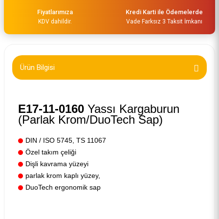
Fiyatlarımıza
Kredi Karti ile Ödemelerde
KDV dahildir.
Vade Farksız 3 Taksit İmkanı
Ürün Bilgisi
E17-11-0160
Yassı Kargaburun
(Parlak Krom/DuoTech Sap)
DIN / ISO 5745, TS 11067
Özel takım çeliği
Dişli kavrama yüzeyi
parlak krom kaplı yüzey,
DuoTech ergonomik sap