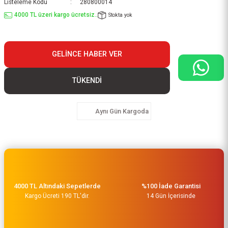
Listeleme Kodu
280800014
4000 TL üzeri kargo ücretsiz..
Stokta yok
GELINCE HABER VER
TÜKENDİ
Aynı Gün Kargoda
4000 TL Altındaki Sepetlerde
%100 İade Garantisi
Kargo Ücreti 190 TL'dir.
14 Gün İçerisinde