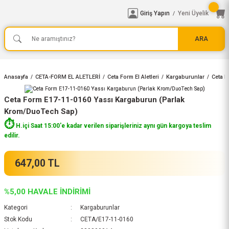
Giriş Yapın
Yeni Üyelik
/
ARA
Anasayfa
CETA-FORM EL ALETLERİ
Ceta Form El Aletleri
Kargaburunlar
Ceta F
Ceta Form E17-11-0160 Yassı Kargaburun (Parlak
Krom/DuoTech Sap)
⏱️
H.içi Saat 15:00'e kadar verilen siparişleriniz aynı gün kargoya teslim
edilir.
647,00 TL
%5,00 HAVALE İNDİRİMİ
Kategori
Kargaburunlar
Stok Kodu
CETA/E17-11-0160