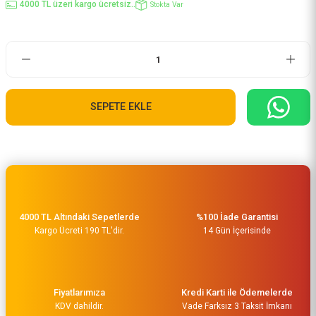
4000 TL üzeri kargo ücretsiz..
Stokta Var
SEPETE EKLE
4000 TL Altındaki Sepetlerde
%100 İade Garantisi
Kargo Ücreti 190 TL'dir.
14 Gün İçerisinde
Fiyatlarımıza
Kredi Karti ile Ödemelerde
KDV dahildir.
Vade Farksız 3 Taksit İmkanı