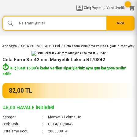
Giriş Yapın
Yeni Üyelik
/
ARA
Anasayfa
CETA-FORM EL ALETLERİ
Ceta Form Vidalama ve Bits Uçları
Manyetik 
Ceta Form 8 x 42 mm Manyetik Lokma BT/0842
⏱️
H.içi Saat 15:00'e kadar verilen siparişleriniz aynı gün kargoya teslim
edilir.
82,00 TL
%5,00 HAVALE İNDİRİMİ
Kategori
Manyetik Lokma Uç
Stok Kodu
CETA/BT/0842
Listeleme Kodu
280800014