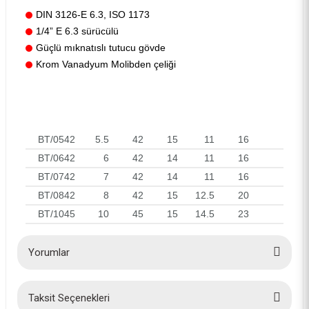
DIN 3126-E 6.3, ISO 1173
1/4” E 6.3 sürücülü
Güçlü mıknatıslı tutucu gövde
Krom Vanadyum Molibden çeliği
BT/0542
5.5
42
15
11
16
BT/0642
6
42
14
11
16
BT/0742
7
42
14
11
16
BT/0842
8
42
15
12.5
20
BT/1045
10
45
15
14.5
23
Yorumlar
Taksit Seçenekleri