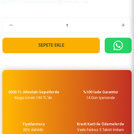
4000 TL üzeri kargo ücretsiz..
Stokta son 2 ürün
SEPETE EKLE
4000 TL Altındaki Sepetlerde
%100 İade Garantisi
Kargo Ücreti 190 TL'dir.
14 Gün İçerisinde
Fiyatlarımıza
Kredi Karti ile Ödemelerde
KDV dahildir.
Vade Farksız 3 Taksit İmkanı