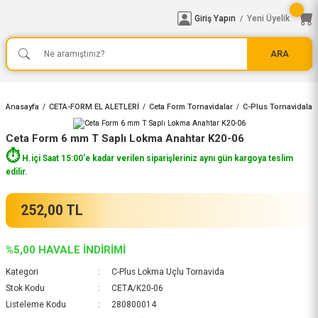
Giriş Yapın
Yeni Üyelik
/
ARA
Anasayfa
CETA-FORM EL ALETLERİ
Ceta Form Tornavidalar
C-Plus Tornavidalar
Ceta Form 6 mm T Saplı Lokma Anahtar K20-06
⏱️
H.içi Saat 15:00'e kadar verilen siparişleriniz aynı gün kargoya teslim
edilir.
252,00 TL
%5,00 HAVALE İNDİRİMİ
Kategori
C-Plus Lokma Uçlu Tornavida
Stok Kodu
CETA/K20-06
Listeleme Kodu
280800014