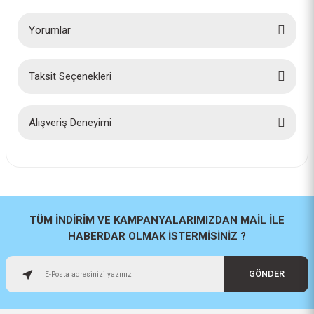
Yorumlar
Taksit Seçenekleri
Bu ürüne ilk yorumu siz yapın!
Yorum Yaz
Alışveriş Deneyimi
İlk defa alışveriş yaptım cok
başarılıydı tavsiye edeceğim bir
site
a... u... | 06/06/2026
TÜM İNDİRİM VE KAMPANYALARIMIZDAN MAİL İLE
HABERDAR OLMAK İSTERMİSİNİZ ?
Paketleme ve kalite harika
orijinal
GÖNDER
H... U... | 02/06/2026