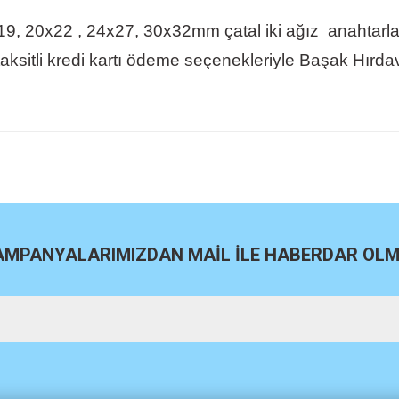
19, 20x22 , 24x27, 30x32mm çatal iki ağız
anahtarla
taksitli kredi kartı ödeme seçenekleriyle Başak Hırda
site
Bu ürüne ilk yorumu siz yapın!
Yorum Yaz
KAMPANYALARIMIZDAN MAİL İLE HABERDAR OLMA
m