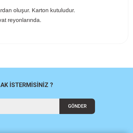
rdan oluşur. Karton kutuludur.
vat reyonlarında.
K İSTERMİSİNİZ ?
GÖNDER