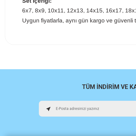
Set İçeriği:
6x7, 8x9, 10x11, 12x13, 14x15, 16x17, 18x
Uygun fiyatlarla, aynı gün kargo ve güvenli 
İlk defa alışveriş yaptım cok başarılıydı tavsiye edeceğim bir 
a... u... | 06/06/2026
Paketleme ve kalite harika orijinal
H... U... | 02/06/2026
TÜM İNDİRİM VE 
Hızlı sağlam
Osman Alper | 15/05/2026
Çok hızlı kargo ve çok güzel destek ekibi var teşekkür ederi