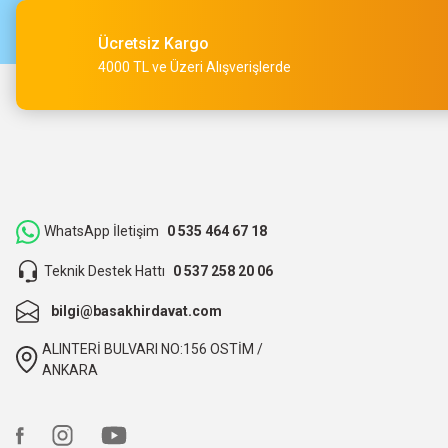
O... A... | 15/05/2026
Ücretsiz Kargo
Müşteri iletişimi kusursuz birde ürün siparişini veriyoruz te
4000 TL ve Üzeri Alışverişlerde
M... Ç... | 14/05/2026
Hızlı bir şekilde kargoya verildi ve elime ulaştı. Piyasadan dah
teşekkür ederiz.
ibrahim Yüksel | 26/03/2026
WhatsApp İletişim
0 535 464 67 18
Teknik Destek Hattı
0 537 258 20 06
ilgili satıcı,güzel paketleme,hızlı kargolama. sıkıntısız bir alış
bilgi@basakhirdavat.com
O... B... | 07/03/2026
ALINTERİ BULVARI NO:156 OSTİM /
bunca zaman kendimize eziyet etmişiz aslında.
ANKARA
O... B... | 07/03/2026