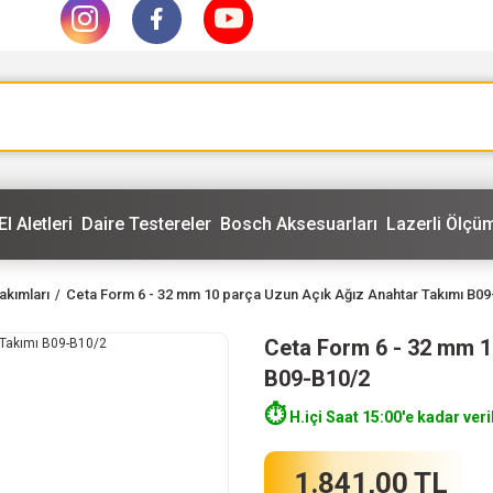
El Aletleri
Daire Testereler
Bosch Aksesuarları
Lazerli Ölçüm
akımları
Ceta Form 6 - 32 mm 10 parça Uzun Açık Ağız Anahtar Takımı B09
Ceta Form 6 - 32 mm 1
B09-B10/2
⏱️
H.içi Saat 15:00'e kadar veri
1.841,00 TL