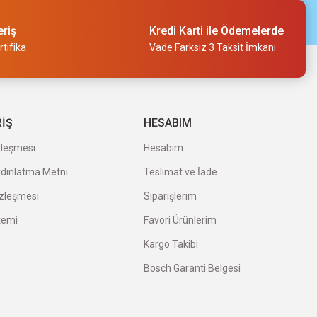
eriş
Kredi Karti ile Ödemelerde
tifika
Vade Farksız 3 Taksit İmkanı
RİŞ
HESABIM
zleşmesi
Hesabım
ydınlatma Metni
Teslimat ve İade
özleşmesi
Siparişlerim
temi
Favori Ürünlerim
Kargo Takibi
Bosch Garanti Belgesi