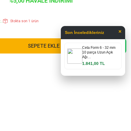
%5,00 HAVALE İNDİRİMİ
..
Stokta son 1 ürün
×
Son İnceledikleriniz
SEPETE EKLE
Ceta Form 6 - 32 mm
10 parça Uzun Açık
Ağı…
1.841,00 TL