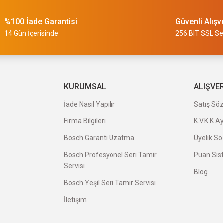
%100 İade Garantisi
Güvenli Alışv
slimi 24 saat sürmüyor
14 Gün İçerisinde
256 BIT SSL Ser
a uygun ve kaliteli ürünleriniz için
KURUMSAL
ALIŞVE
İade Nasıl Yapılır
Satış Sö
Firma Bilgileri
K.V.K.K A
veriş oldu.
Bosch Garanti Uzatma
Üyelik S
Bosch Profesyonel Seri Tamir
Puan Sis
Servisi
Blog
Bosch Yeşil Seri Tamir Servisi
İletişim