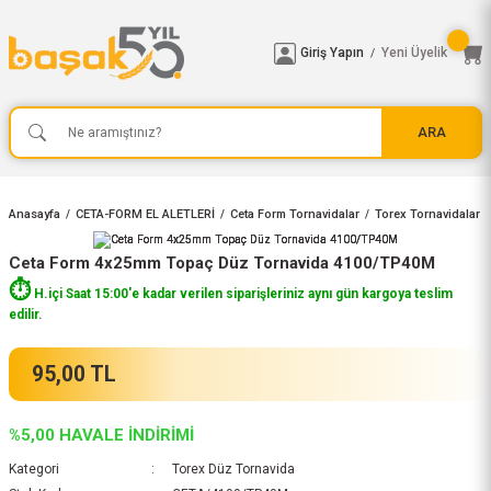
Giriş Yapın
Yeni Üyelik
/
ARA
Anasayfa
CETA-FORM EL ALETLERİ
Ceta Form Tornavidalar
Torex Tornavidalar
Ceta Form 4x25mm Topaç Düz Tornavida 4100/TP40M
⏱️
H.içi Saat 15:00'e kadar verilen siparişleriniz aynı gün kargoya teslim
edilir.
95,00 TL
%5,00 HAVALE İNDİRİMİ
Kategori
Torex Düz Tornavida