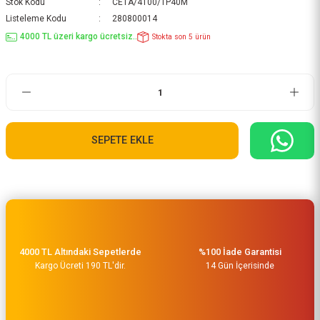
Stok Kodu
CETA/4100/TP40M
Listeleme Kodu
280800014
4000 TL üzeri kargo ücretsiz..
Stokta son 5 ürün
SEPETE EKLE
4000 TL Altındaki Sepetlerde
%100 İade Garantisi
Kargo Ücreti 190 TL'dir.
14 Gün İçerisinde