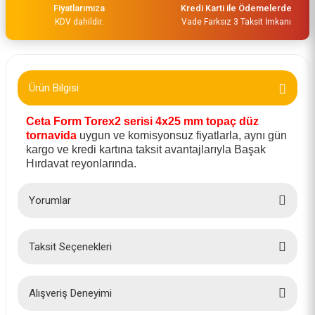
Fiyatlarımıza
Kredi Karti ile Ödemelerde
KDV dahildir.
Vade Farksız 3 Taksit İmkanı
Ürün Bilgisi
Ceta Form Torex2 serisi 4x25 mm topaç düz
tornavida
uygun ve komisyonsuz fiyatlarla, aynı gün
kargo ve kredi kartına taksit avantajlarıyla Başak
Hırdavat reyonlarında.
Yorumlar
Taksit Seçenekleri
Bu ürüne ilk yorumu siz yapın!
Yorum Yaz
Alışveriş Deneyimi