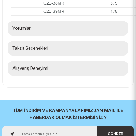
C21-38MR
375
C21-39MR
475
Yorumlar
Taksit Seçenekleri
Bu ürüne ilk yorumu siz yapın!
Yorum Yaz
Alışveriş Deneyimi
İlk defa alışveriş yaptım cok
başarılıydı tavsiye edeceğim bir
site
a... u... | 06/06/2026
TÜM İNDİRİM VE KAMPANYALARIMIZDAN MAİL İLE
HABERDAR OLMAK İSTERMİSİNİZ ?
Paketleme ve kalite harika
orijinal
GÖNDER