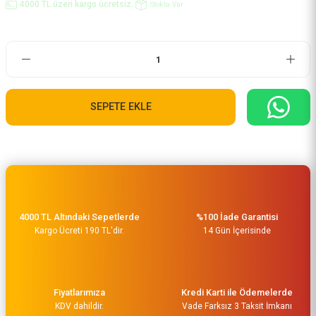
4000 TL üzeri kargo ücretsiz..
Stokta Var
SEPETE EKLE
4000 TL Altındaki Sepetlerde
%100 İade Garantisi
Kargo Ücreti 190 TL'dir.
14 Gün İçerisinde
Fiyatlarımıza
Kredi Karti ile Ödemelerde
KDV dahildir.
Vade Farksız 3 Taksit İmkanı