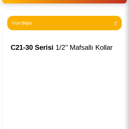
Ürün Bilgisi
C21-30 Serisi
1/2’’ Mafsallı Kollar
DIN 3122, TS ISO 3315
90° ye kadar açısal kullanım
Krom Vanadyum çeliği
Parlak krom kaplı yüzey
Çift bileşenli ergonomik sap