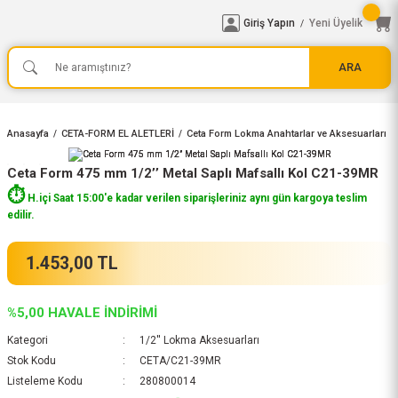
Giriş Yapın
Yeni Üyelik
/
ARA
Anasayfa
CETA-FORM EL ALETLERİ
Ceta Form Lokma Anahtarlar ve Aksesuarları
Ceta Form 475 mm 1/2’’ Metal Saplı Mafsallı Kol C21-39MR
⏱️
H.içi Saat 15:00'e kadar verilen siparişleriniz aynı gün kargoya teslim
edilir.
1.453,00 TL
%5,00 HAVALE İNDİRİMİ
Kategori
1/2'' Lokma Aksesuarları
Stok Kodu
CETA/C21-39MR
Listeleme Kodu
280800014