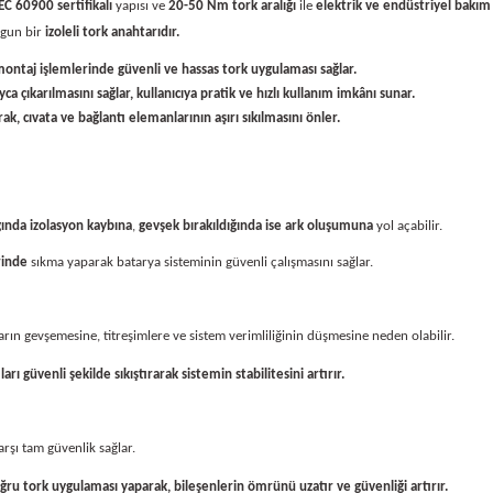
EC 60900 sertifikalı
yapısı ve
20-50 Nm tork aralığı
ile
elektrik ve endüstriyel bakı
ygun bir
izoleli tork anahtarıdır.
l montaj işlemlerinde güvenli ve hassas tork uygulaması sağlar.
çıkarılmasını sağlar, kullanıcıya pratik ve hızlı kullanım imkânı sunar.
k, cıvata ve bağlantı elemanlarının aşırı sıkılmasını önler.
ığında izolasyon kaybına
,
gevşek bırakıldığında ise ark oluşumuna
yol açabilir.
rinde
sıkma yaparak batarya sisteminin güvenli çalışmasını sağlar.
ların gevşemesine, titreşimlere ve sistem verimliliğinin düşmesine neden olabilir.
ı güvenli şekilde sıkıştırarak sistemin stabilitesini artırır.
arşı tam güvenlik sağlar.
ğru tork uygulaması yaparak, bileşenlerin ömrünü uzatır ve güvenliği artırır.