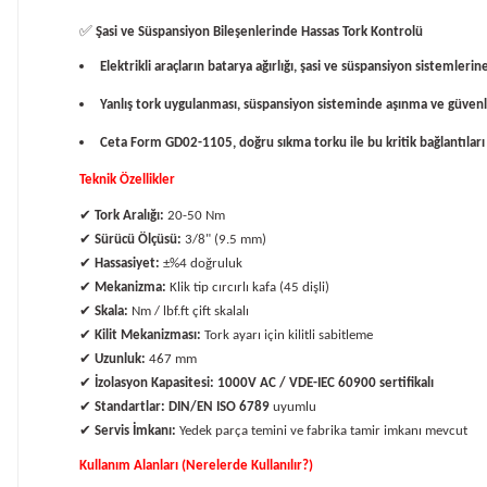
✅
Şasi ve Süspansiyon Bileşenlerinde Hassas Tork Kontrolü
Elektrikli araçların batarya ağırlığı, şasi ve süspansiyon sistemlerin
Yanlış tork uygulanması, süspansiyon sisteminde aşınma ve güvenlik 
Ceta Form GD02-1105, doğru sıkma torku ile bu kritik bağlantıları 
Teknik Özellikler
✔
Tork Aralığı:
20-50 Nm
✔
Sürücü Ölçüsü:
3/8" (9.5 mm)
✔
Hassasiyet:
±%4 doğruluk
✔
Mekanizma:
Klik tip cırcırlı kafa (45 dişli)
✔
Skala:
Nm / lbf.ft çift skalalı
✔
Kilit Mekanizması:
Tork ayarı için kilitli sabitleme
✔
Uzunluk:
467 mm
✔
İzolasyon Kapasitesi:
1000V AC / VDE-IEC 60900 sertifikalı
✔
Standartlar:
DIN/EN ISO 6789
uyumlu
✔
Servis İmkanı:
Yedek parça temini ve fabrika tamir imkanı mevcut
Kullanım Alanları (Nerelerde Kullanılır?)