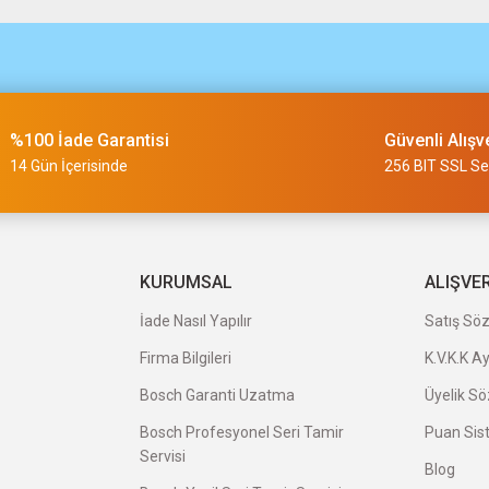
m
%100 İade Garantisi
Güvenli Alışv
slimi 24 saat sürmüyor
14 Gün İçerisinde
256 BIT SSL Ser
a uygun ve kaliteli ürünleriniz için
KURUMSAL
ALIŞVE
İade Nasıl Yapılır
Satış Sö
Firma Bilgileri
K.V.K.K A
veriş oldu.
Bosch Garanti Uzatma
Üyelik S
Bosch Profesyonel Seri Tamir
Puan Sis
Servisi
Blog