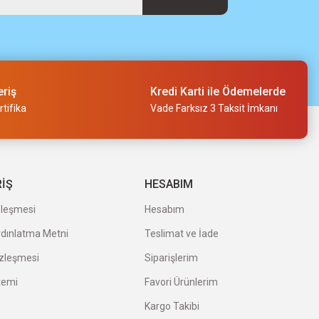
eriş
Kredi Karti ile Ödemelerde
tifika
Vade Farksız 3 Taksit İmkanı
RİŞ
HESABIM
zleşmesi
Hesabım
ydınlatma Metni
Teslimat ve İade
özleşmesi
Siparişlerim
temi
Favori Ürünlerim
Kargo Takibi