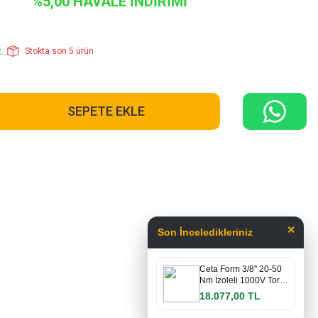
%5,00 HAVALE İNDİRİMİ
..
Stokta son 5 ürün
SEPETE EKLE
×
Son İnceledikleriniz
Ceta Form 3/8'' 20-50
Nm İzoleli 1000V Tor…
18.077,00 TL