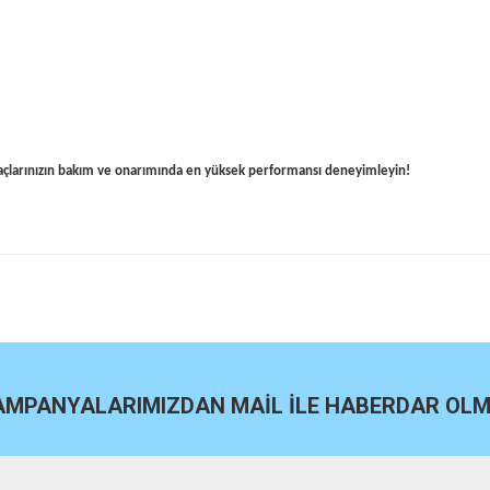
raçlarınızın bakım ve onarımında en yüksek performansı deneyimleyin!
site
Bu ürüne ilk yorumu siz yapın!
Yorum Yaz
KAMPANYALARIMIZDAN MAİL İLE HABERDAR OLMA