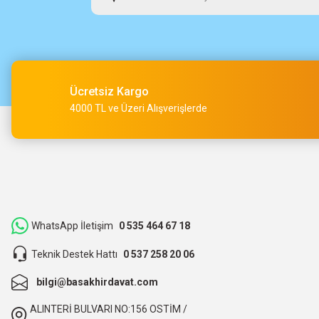
Osman Alper | 15/05/2026
Çok hızlı kargo ve çok güzel destek ekibi var teşekkür ederi
O... A... | 15/05/2026
Ücretsiz Kargo
Müşteri iletişimi kusursuz birde ürün siparişini veriyoruz te
4000 TL ve Üzeri Alışverişlerde
M... Ç... | 14/05/2026
Hızlı bir şekilde kargoya verildi ve elime ulaştı. Piyasadan dah
teşekkür ederiz.
ibrahim Yüksel | 26/03/2026
WhatsApp İletişim
0 535 464 67 18
Teknik Destek Hattı
0 537 258 20 06
ilgili satıcı,güzel paketleme,hızlı kargolama. sıkıntısız bir alış
bilgi@basakhirdavat.com
O... B... | 07/03/2026
ALINTERİ BULVARI NO:156 OSTİM /