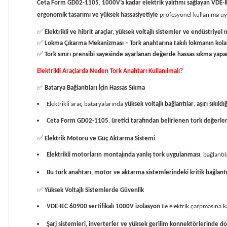
Ceta Form GD02-1105
,
1000V’a kadar elektrik yalıtımı sağlayan VDE-I
ergonomik tasarımı ve yüksek hassasiyetiyle
profesyonel kullanıma u
✅
Elektrikli ve hibrit araçlar, yüksek voltajlı sistemler ve endüstriye
✅
Lokma Çıkarma Mekanizması – Tork anahtarına takılı lokmanın kolayca 
✅
Tork sınırı prensibi sayesinde ayarlanan değerde hassas sıkma yapara
Elektrikli Araçlarda Neden Tork Anahtarı Kullanılmalı?
✅
Batarya Bağlantıları İçin Hassas Sıkma
Elektrikli araç bataryalarında
yüksek voltajlı bağlantılar
,
aşırı sıkıld
Ceta Form GD02-1105
,
üretici tarafından belirlenen tork değerle
✅
Elektrik Motoru ve Güç Aktarma Sistemi
Elektrikli motorların montajında yanlış tork uygulanması
, bağlantı
Bu tork anahtarı, motor ve aktarma sistemlerindeki kritik bağlantılar
✅
Yüksek Voltajlı Sistemlerde Güvenlik
VDE-IEC 60900 sertifikalı 1000V izolasyon
ile elektrik çarpmasına k
Şarj sistemleri, inverterler ve yüksek gerilim konnektörlerinde do