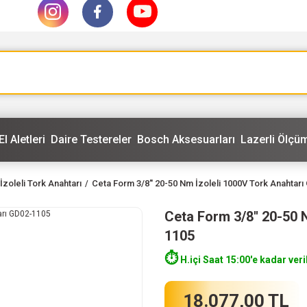
El Aletleri
Daire Testereler
Bosch Aksesuarları
Lazerli Ölçüm
İzoleli Tork Anahtarı
Ceta Form 3/8'' 20-50 Nm İzoleli 1000V Tork Anahtar
Ceta Form 3/8'' 20-50 
1105
⏱️
H.içi Saat 15:00'e kadar veri
18.077,00 TL