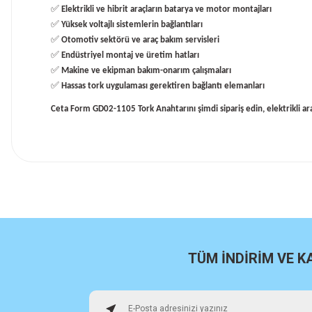
✅
Elektrikli ve hibrit araçların batarya ve motor montajları
✅
Yüksek voltajlı sistemlerin bağlantıları
✅
Otomotiv sektörü ve araç bakım servisleri
✅
Endüstriyel montaj ve üretim hatları
✅
Makine ve ekipman bakım-onarım çalışmaları
✅
Hassas tork uygulaması gerektiren bağlantı elemanları
Ceta Form GD02-1105 Tork Anahtarını şimdi sipariş edin, elektrikli a
İlk defa alışveriş yaptım cok başarılıydı tavsiye edeceğim bir 
a... u... | 06/06/2026
Paketleme ve kalite harika orijinal
H... U... | 02/06/2026
TÜM İNDİRİM VE 
Hızlı sağlam