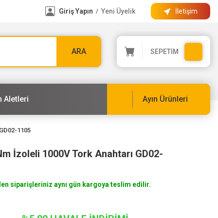
Giriş Yapın
Yeni Üyelik
İletişim
/
ARA
SEPETİM
 Aletleri
Ayın Ürünleri
ı GD02-1105
Nm İzoleli 1000V Tork Anahtarı GD02-
len siparişleriniz aynı gün kargoya teslim edilir.