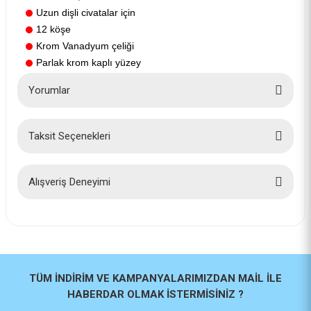
Uzun dişli civatalar için
12 köşe
Krom Vanadyum çeliği
Parlak krom kaplı yüzey
Yorumlar
Taksit Seçenekleri
Bu ürüne ilk yorumu siz yapın!
Yorum Yaz
Alışveriş Deneyimi
İlk defa alışveriş yaptım cok
başarılıydı tavsiye edeceğim bir
site
a... u... | 06/06/2026
TÜM İNDİRİM VE KAMPANYALARIMIZDAN MAİL İLE
HABERDAR OLMAK İSTERMİSİNİZ ?
Paketleme ve kalite harika