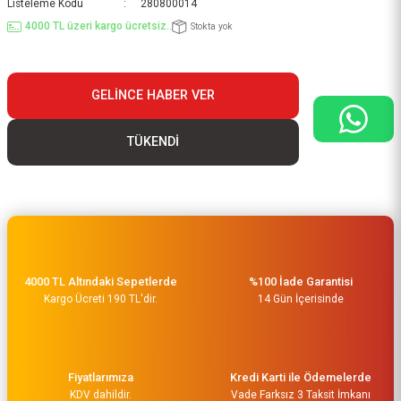
Listeleme Kodu
280800014
4000 TL üzeri kargo ücretsiz..
Stokta yok
GELINCE HABER VER
TÜKENDİ
4000 TL Altındaki Sepetlerde
%100 İade Garantisi
Kargo Ücreti 190 TL'dir.
14 Gün İçerisinde
Fiyatlarımıza
Kredi Karti ile Ödemelerde
KDV dahildir.
Vade Farksız 3 Taksit İmkanı