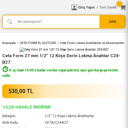
Giriş Yapın
Yeni Üyelik
/
ARA
Anasayfa
CETA-FORM EL ALETLERİ
Ceta Form Lokma Anahtarlar ve Aksesuarları
Ceta Form 27 mm 1/2” 12 Köşe Derin Lokma Anahtar C24-
B27
⏱️
H.içi Saat 15:00'e kadar verilen siparişleriniz aynı gün kargoya teslim
edilir.
530,00 TL
%5,00 HAVALE İNDİRİMİ
Kategori
1/2'' 12 Köşe Lokma Anahtarlar
Stok Kodu
CETA/C24-B27