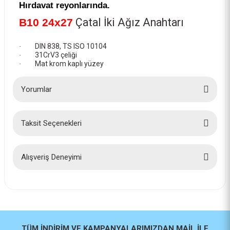
Hırdavat reyonlarında.
Çatal İki Ağız Anahtarı
B10 24x27
DIN 838, TS ISO 10104
·
31CrV3 çeliği
·
Mat krom kaplı yüzey
·
Yorumlar
Taksit Seçenekleri
Bu ürüne ilk yorumu siz yapın!
Yorum Yaz
Alışveriş Deneyimi
İlk defa alışveriş yaptım cok
başarılıydı tavsiye edeceğim bir
site
a... u... | 06/06/2026
TÜM İNDİRİM VE KAMPANYALARIMIZDAN MAİL İLE