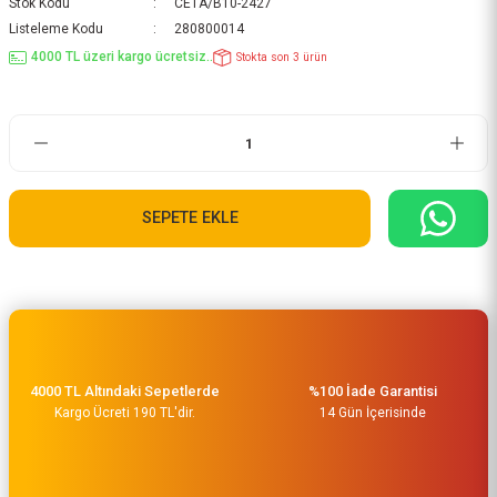
Stok Kodu
CETA/B10-2427
Listeleme Kodu
280800014
4000 TL üzeri kargo ücretsiz..
Stokta son 3 ürün
SEPETE EKLE
4000 TL Altındaki Sepetlerde
%100 İade Garantisi
Kargo Ücreti 190 TL'dir.
14 Gün İçerisinde