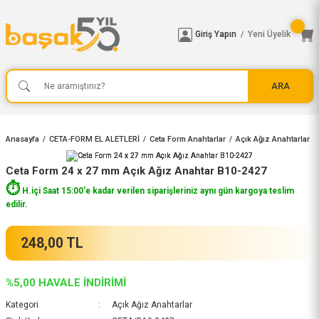
Giriş Yapın
Yeni Üyelik
/
ARA
Anasayfa
CETA-FORM EL ALETLERİ
Ceta Form Anahtarlar
Açık Ağız Anahtarlar
Ceta Form 24 x 27 mm Açık Ağız Anahtar B10-2427
⏱️
H.içi Saat 15:00'e kadar verilen siparişleriniz aynı gün kargoya teslim
edilir.
248,00 TL
%5,00 HAVALE İNDİRİMİ
Kategori
Açık Ağız Anahtarlar