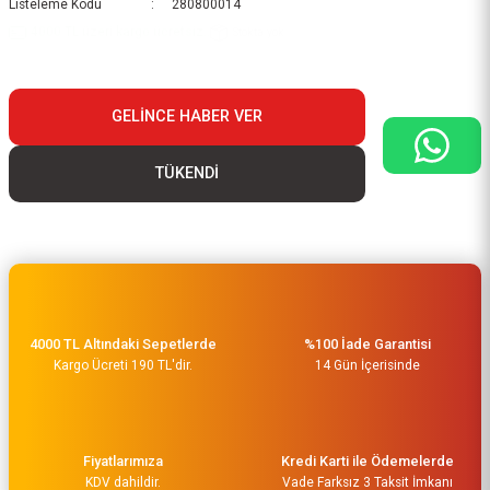
Listeleme Kodu
280800014
4000 TL üzeri kargo ücretsiz..
Stokta yok
GELINCE HABER VER
TÜKENDİ
4000 TL Altındaki Sepetlerde
%100 İade Garantisi
Kargo Ücreti 190 TL'dir.
14 Gün İçerisinde
Fiyatlarımıza
Kredi Karti ile Ödemelerde
KDV dahildir.
Vade Farksız 3 Taksit İmkanı