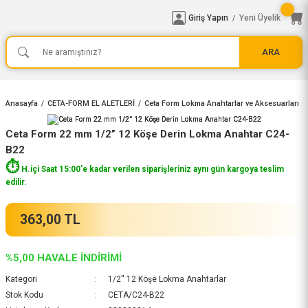
Giriş Yapın
Yeni Üyelik
/
ARA
Anasayfa
CETA-FORM EL ALETLERİ
Ceta Form Lokma Anahtarlar ve Aksesuarları
Ceta Form 22 mm 1/2” 12 Köşe Derin Lokma Anahtar C24-
B22
⏱️
H.içi Saat 15:00'e kadar verilen siparişleriniz aynı gün kargoya teslim
edilir.
363,00 TL
%5,00 HAVALE İNDİRİMİ
Kategori
1/2'' 12 Köşe Lokma Anahtarlar
Stok Kodu
CETA/C24-B22