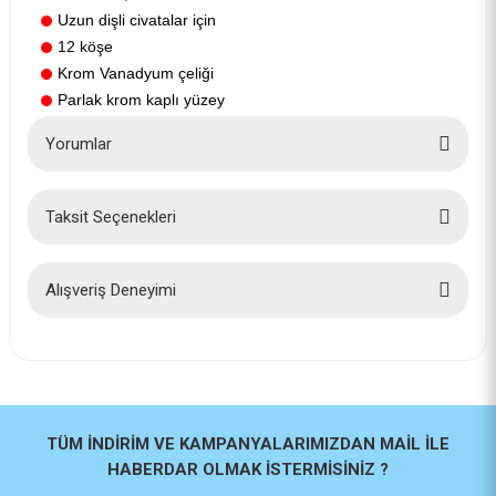
Uzun dişli civatalar için
12 köşe
Krom Vanadyum çeliği
Parlak krom kaplı yüzey
Yorumlar
Taksit Seçenekleri
Bu ürüne ilk yorumu siz yapın!
Yorum Yaz
Alışveriş Deneyimi
İlk defa alışveriş yaptım cok
başarılıydı tavsiye edeceğim bir
site
a... u... | 06/06/2026
TÜM İNDİRİM VE KAMPANYALARIMIZDAN MAİL İLE
HABERDAR OLMAK İSTERMİSİNİZ ?
Paketleme ve kalite harika