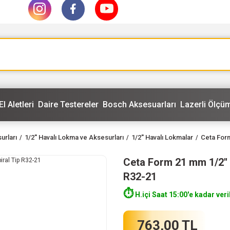
El Aletleri
Daire Testereler
Bosch Aksesuarları
Lazerli Ölçüm
urları
1/2'' Havalı Lokma ve Aksesurları
1/2'' Havalı Lokmalar
Ceta Form
Ceta Form 21 mm 1/2'' 
R32-21
⏱️
H.içi Saat 15:00'e kadar veri
763,00 TL