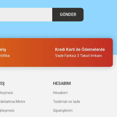
GÖNDER
eriş
Kredi Karti ile Ödemelerde
tifika
Vade Farksız 3 Taksit İmkanı
RİŞ
HESABIM
zleşmesi
Hesabım
ydınlatma Metni
Teslimat ve İade
özleşmesi
Siparişlerim