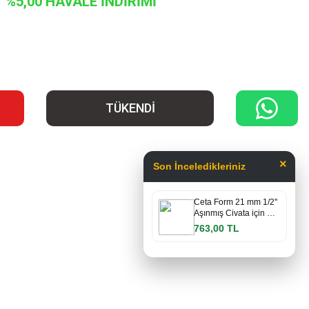
%5,00 HAVALE İNDİRİMİ
..
Stokta yok
TÜKENDİ
×
Son İnceledikleriniz
Ceta Form 21 mm 1/2''
Aşınmış Civata için …
763,00 TL