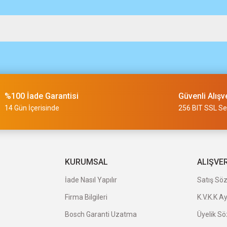
m
%100 İade Garantisi
Güvenli Alışv
slimi 24 saat sürmüyor
14 Gün İçerisinde
256 BIT SSL Ser
a uygun ve kaliteli ürünleriniz için
KURUMSAL
ALIŞVE
İade Nasıl Yapılır
Satış Sö
Firma Bilgileri
K.V.K.K A
veriş oldu.
Bosch Garanti Uzatma
Üyelik S