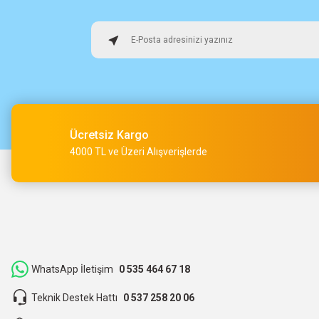
Hızlı sağlam
Osman Alper | 15/05/2026
Çok hızlı kargo ve çok güzel destek ekibi var teşekkür ederi
O... A... | 15/05/2026
Ücretsiz Kargo
Müşteri iletişimi kusursuz birde ürün siparişini veriyoruz te
4000 TL ve Üzeri Alışverişlerde
M... Ç... | 14/05/2026
Hızlı bir şekilde kargoya verildi ve elime ulaştı. Piyasadan dah
teşekkür ederiz.
ibrahim Yüksel | 26/03/2026
WhatsApp İletişim
0 535 464 67 18
Teknik Destek Hattı
0 537 258 20 06
ilgili satıcı,güzel paketleme,hızlı kargolama. sıkıntısız bir alış