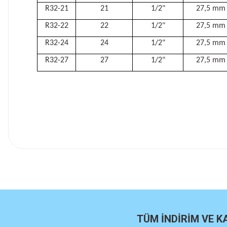
R32-21
21
1/2"
27,5 mm
R32-22
22
1/2"
27,5 mm
R32-24
24
1/2"
27,5 mm
R32-27
27
1/2"
27,5 mm
İlk defa alışveriş yaptım cok başarılıydı tavsiye edeceğim bir 
a... u... | 06/06/2026
Paketleme ve kalite harika orijinal
H... U... | 02/06/2026
TÜM İNDİRİM VE 