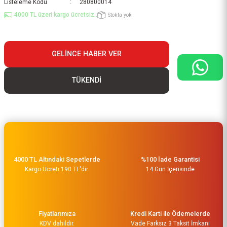
Listeleme Kodu
280800014
4000 TL üzeri kargo ücretsiz..
Stokta yok
GELINCE HABER VER
TÜKENDİ
4000 TL Altındaki Sepetlerde
%100 İade Garantisi
Kargo Ücreti 190 TL'dir.
14 Gün İçerisinde
Fiyatlarımıza
Kredi Karti ile Ödemelerde
KDV dahildir.
Vade Farksız 3 Taksit İmkanı