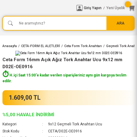
Giriş Yapın
Yeni Üyelik
/
ARA
Anasayfa
CETA-FORM EL ALETLERİ
Ceta Form Tork Anahtarı
Geçmeli Tork Anahta
Ceta Form 16mm Açık Ağız Tork Anahtar Ucu 9x12 mm
D02E-OE0916
⏱️
H.içi Saat 15:00'e kadar verilen siparişleriniz aynı gün kargoya teslim
edilir.
1.609,00 TL
%5,00 HAVALE İNDİRİMİ
Kategori
9x12 Geçmeli Tork Anahtarı Ucu
Stok Kodu
CETA/D02E-OE0916