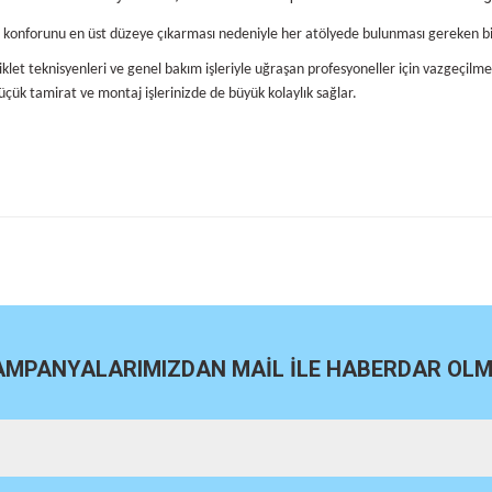
konforunu en üst düzeye çıkarması nedeniyle her atölyede bulunması gereken bir ara
klet teknisyenleri ve genel bakım işleriyle uğraşan profesyoneller için vazgeçilmez
çük tamirat ve montaj işlerinizde de büyük kolaylık sağlar.
site
Bu ürüne ilk yorumu siz yapın!
Yorum Yaz
KAMPANYALARIMIZDAN MAİL İLE HABERDAR OLMA