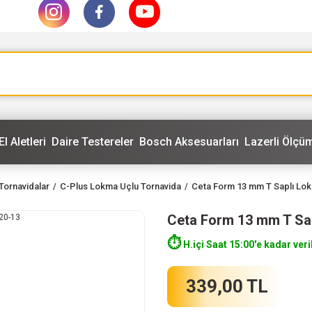
El Aletleri
Daire Testereler
Bosch Aksesuarları
Lazerli Ölçüm
Tornavidalar
C-Plus Lokma Uçlu Tornavida
Ceta Form 13 mm T Saplı Lo
Ceta Form 13 mm T Sa
⏱️
H.içi Saat 15:00'e kadar veri
339,00 TL