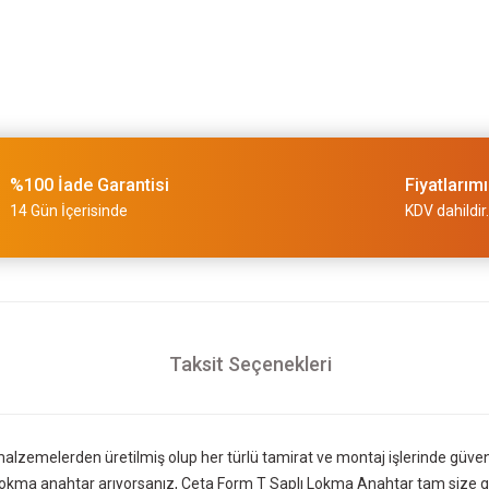
%100 İade Garantisi
Fiyatlarım
14 Gün İçerisinde
KDV dahildir.
Taksit Seçenekleri
malzemelerden üretilmiş olup her türlü tamirat ve montaj işlerinde güvenl
bir lokma anahtar arıyorsanız, Ceta Form T Saplı Lokma Anahtar tam size g