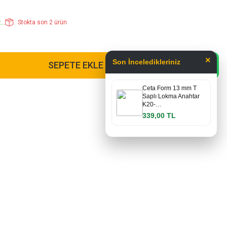
..
Stokta son 2 ürün
×
Son İnceledikleriniz
SEPETE EKLE
Ceta Form 13 mm T
Saplı Lokma Anahtar
K20-…
339,00 TL