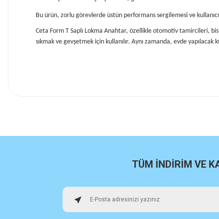
Bu ürün, zorlu görevlerde üstün performans sergilemesi ve kullanıcı 
Ceta Form T Saplı Lokma Anahtar, özellikle otomotiv tamircileri, bisi
sıkmak ve gevşetmek için kullanılır. Aynı zamanda, evde yapılacak kü
İlk defa alışveriş yaptım cok başarılıydı tavsiye edeceğim bir 
a... u... | 06/06/2026
Paketleme ve kalite harika orijinal
H... U... | 02/06/2026
TÜM İNDİRİM VE 
Hızlı sağlam
Osman Alper | 15/05/2026