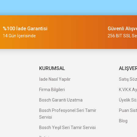
m
%100 İade Garantisi
Güvenli Alışv
slimi 24 saat sürmüyor
14 Gün İçerisinde
256 BIT SSL Ser
a uygun ve kaliteli ürünleriniz için
KURUMSAL
ALIŞVE
İade Nasıl Yapılır
Satış Sö
Firma Bilgileri
K.V.K.K A
veriş oldu.
Bosch Garanti Uzatma
Üyelik S
Bosch Profesyonel Seri Tamir
Puan Sis
Servisi
Blog
Bosch Yeşil Seri Tamir Servisi