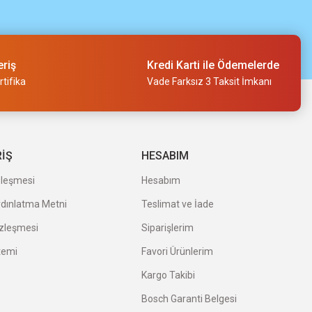
eriş
Kredi Karti ile Ödemelerde
tifika
Vade Farksız 3 Taksit İmkanı
RİŞ
HESABIM
zleşmesi
Hesabım
ydınlatma Metni
Teslimat ve İade
özleşmesi
Siparişlerim
temi
Favori Ürünlerim
Kargo Takibi
Bosch Garanti Belgesi