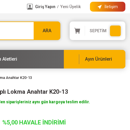
Giriş Yapın
Yeni Üyelik
İletişim
/
ARA
SEPETİM
 Aletleri
Ayın Ürünleri
kma Anahtar K20-13
plı Lokma Anahtar K20-13
len siparişleriniz aynı gün kargoya teslim edilir.
%5,00 HAVALE İNDİRİMİ