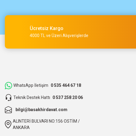
Çok hızlı kargo ve çok güzel destek ekibi var teşekkür ederi
O... A... | 15/05/2026
Ücretsiz Kargo
Müşteri iletişimi kusursuz birde ürün siparişini veriyoruz te
4000 TL ve Üzeri Alışverişlerde
M... Ç... | 14/05/2026
Hızlı bir şekilde kargoya verildi ve elime ulaştı. Piyasadan dah
teşekkür ederiz.
ibrahim Yüksel | 26/03/2026
WhatsApp İletişim
0 535 464 67 18
Teknik Destek Hattı
0 537 258 20 06
ilgili satıcı,güzel paketleme,hızlı kargolama. sıkıntısız bir alış
bilgi@basakhirdavat.com
O... B... | 07/03/2026
ALINTERİ BULVARI NO:156 OSTİM /
bunca zaman kendimize eziyet etmişiz aslında.
ANKARA