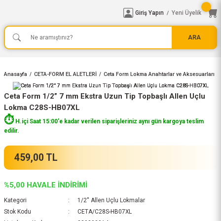
Giriş Yapın
Yeni Üyelik
/
ARA
Anasayfa
CETA-FORM EL ALETLERİ
Ceta Form Lokma Anahtarlar ve Aksesuarları
Ceta Form 1/2” 7 mm Ekstra Uzun Tip Topbaşlı Allen Uçlu
Lokma C28S-HB07XL
⏱️
H.içi Saat 15:00'e kadar verilen siparişleriniz aynı gün kargoya teslim
edilir.
459,00 TL
%5,00 HAVALE İNDİRİMİ
Kategori
1/2'' Allen Uçlu Lokmalar
Stok Kodu
CETA/C28S-HB07XL