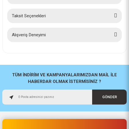
Taksit Seçenekleri
Bu ürüne ilk yorumu siz yapın!
Yorum Yaz
Alışveriş Deneyimi
İlk defa alışveriş yaptım cok
başarılıydı tavsiye edeceğim bir
site
a... u... | 06/06/2026
TÜM İNDİRİM VE KAMPANYALARIMIZDAN MAİL İLE
HABERDAR OLMAK İSTERMİSİNİZ ?
Paketleme ve kalite harika
orijinal
GÖNDER
H... U... | 02/06/2026
Hızlı sağlam
Osman Alper | 15/05/2026