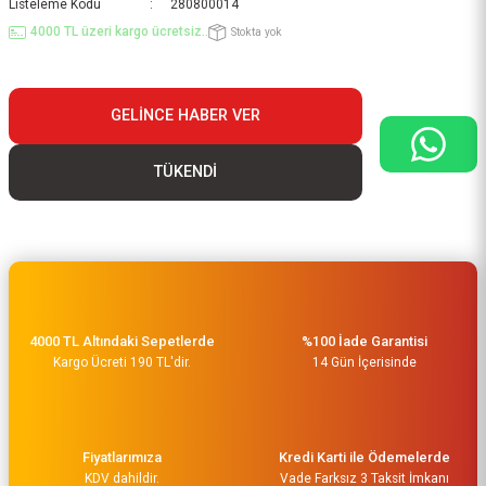
Listeleme Kodu
280800014
4000 TL üzeri kargo ücretsiz..
Stokta yok
GELINCE HABER VER
TÜKENDİ
4000 TL Altındaki Sepetlerde
%100 İade Garantisi
Kargo Ücreti 190 TL'dir.
14 Gün İçerisinde
Fiyatlarımıza
Kredi Karti ile Ödemelerde
KDV dahildir.
Vade Farksız 3 Taksit İmkanı