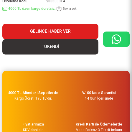
Listeleme Kodu
280800014
4000 TL üzeri kargo ücretsiz..
Stokta yok
GELINCE HABER VER
TÜKENDİ
4000 TL Altındaki Sepetlerde
%100 İade Garantisi
Kargo Ücreti 190 TL'dir.
14 Gün İçerisinde
Fiyatlarımıza
Kredi Karti ile Ödemelerde
KDV dahildir.
Vade Farksız 3 Taksit İmkanı