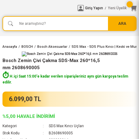
Giriş Yapın
Yeni Üyelik
/
ARA
Anasayfa
BOSCH
Bosch Aksesuarlar
SDS Max - SDS Plus Kırıcı | Keski ve Murç
Bosch Zemin Çivi Çakma SDS-Max 260*16,5
mm 2608690005
⏱️
H.içi Saat 15:00'e kadar verilen siparişleriniz aynı gün kargoya teslim
edilir.
6.099,00 TL
%5,00 HAVALE İNDİRİMİ
Kategori
SDS Max Kırıcı Uçları
Stok Kodu
B2608690005