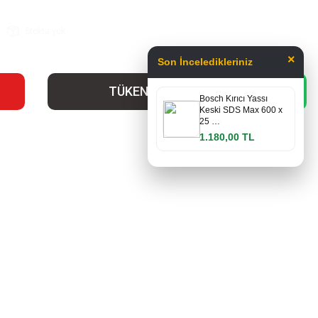
..
Stokta yok
×
Son İnceledikleriniz
TÜKENDİ
Bosch Kırıcı Yassı
Keski SDS Max 600 x
25 …
1.180,00 TL