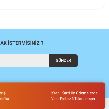
K İSTERMİSİNİZ ?
GÖNDER
eriş
Kredi Karti ile Ödemelerde
tifika
Vade Farksız 3 Taksit İmkanı