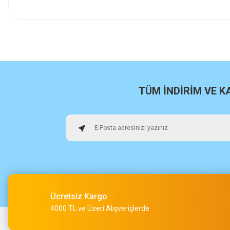
İlk defa alışveriş yaptım cok başarılıydı tavsiye edeceğim bir 
a... u... | 06/06/2026
Paketleme ve kalite harika orijinal
H... U... | 02/06/2026
TÜM İNDİRİM VE 
Hızlı sağlam
Osman Alper | 15/05/2026
Çok hızlı kargo ve çok güzel destek ekibi var teşekkür ederi
O... A... | 15/05/2026
Ücretsiz Kargo
Müşteri iletişimi kusursuz birde ürün siparişini veriyoruz te
4000 TL ve Üzeri Alışverişlerde
M... Ç... | 14/05/2026