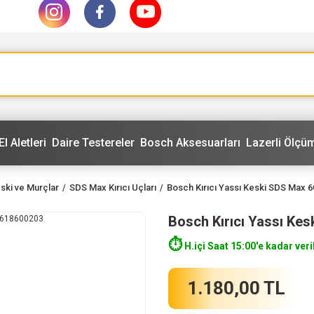
El Aletleri
Daire Testereler
Bosch Aksesuarları
Lazerli Ölçüm
eski ve Murçlar
SDS Max Kırıcı Uçları
Bosch Kırıcı Yassı Keski SDS Max 
Bosch Kırıcı Yassı Ke
⏱️
H.içi Saat 15:00'e kadar veri
1.180,00 TL