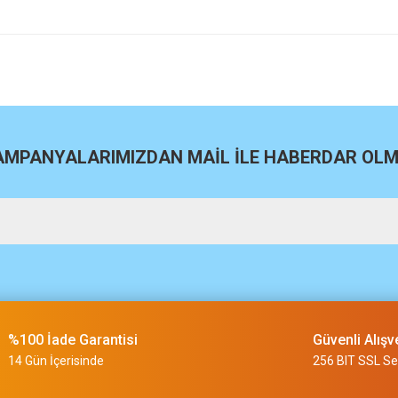
site
Bu ürüne ilk yorumu siz yapın!
Yorum Yaz
KAMPANYALARIMIZDAN MAİL İLE HABERDAR OLMA
m
%100 İade Garantisi
Güvenli Alışv
slimi 24 saat sürmüyor
14 Gün İçerisinde
256 BIT SSL Ser