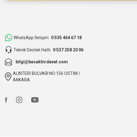
Hızlı bir şekilde kargoya verildi ve elime ulaştı. Piyasadan dah
teşekkür ederiz.
ibrahim Yüksel | 26/03/2026
WhatsApp İletişim
0 535 464 67 18
Teknik Destek Hattı
0 537 258 20 06
ilgili satıcı,güzel paketleme,hızlı kargolama. sıkıntısız bir alış
bilgi@basakhirdavat.com
O... B... | 07/03/2026
ALINTERİ BULVARI NO:156 OSTİM /
bunca zaman kendimize eziyet etmişiz aslında.
ANKARA
O... B... | 07/03/2026
hızlı kargo ve itinalı paketleme, çok teşekkürler. Başak hırd
Ali TÜTÜNCÜ | 09/02/2026
hızlı kargo ve itinalı paketleme. çok teşekkürler, kesinlikle t