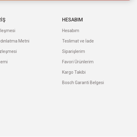
RİŞ
HESABIM
zleşmesi
Hesabım
ydınlatma Metni
Teslimat ve İade
özleşmesi
Siparişlerim
temi
Favori Ürünlerim
Kargo Takibi
Bosch Garanti Belgesi