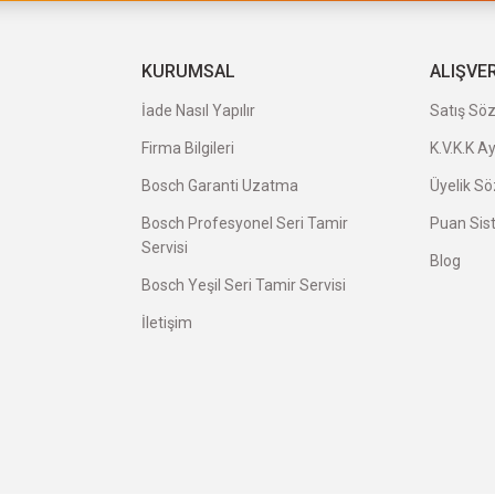
a uygun ve kaliteli ürünleriniz için
KURUMSAL
ALIŞVE
İade Nasıl Yapılır
Satış Sö
Firma Bilgileri
K.V.K.K A
veriş oldu.
Bosch Garanti Uzatma
Üyelik S
Bosch Profesyonel Seri Tamir
Puan Sis
Servisi
Blog
Bosch Yeşil Seri Tamir Servisi
İletişim
avatı herkese tavsiye ederim.
avsiye ederim.