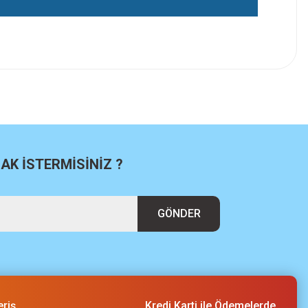
K İSTERMİSİNİZ ?
GÖNDER
eriş
Kredi Karti ile Ödemelerde