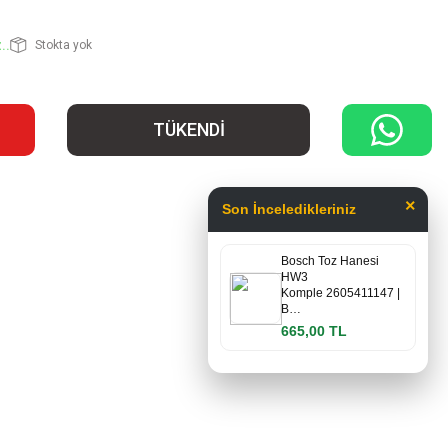
..
Stokta yok
TÜKENDİ
×
Son İnceledikleriniz
Bosch Toz Hanesi
HW3
Komple 2605411147 |
B…
665,00 TL