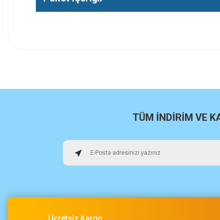
İlk defa alışveriş yaptım cok başarılıydı tavsiye edeceğim bir 
a... u... | 06/06/2026
Paketleme ve kalite harika orijinal
H... U... | 02/06/2026
TÜM İNDİRİM VE 
Hızlı sağlam
Osman Alper | 15/05/2026
Çok hızlı kargo ve çok güzel destek ekibi var teşekkür ederi
O... A... | 15/05/2026
Ücretsiz Kargo