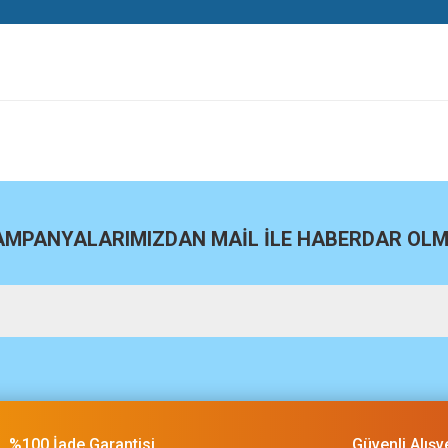
site
Bu ürüne ilk yorumu siz yapın!
Yorum Yaz
KAMPANYALARIMIZDAN MAİL İLE HABERDAR OLMA
m
%100 İade Garantisi
Güvenli Alışv