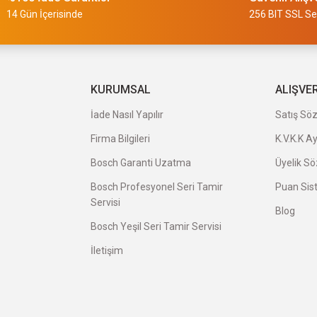
slimi 24 saat sürmüyor
14 Gün İçerisinde
256 BIT SSL Ser
a uygun ve kaliteli ürünleriniz için
KURUMSAL
ALIŞVE
İade Nasıl Yapılır
Satış Sö
Firma Bilgileri
K.V.K.K A
veriş oldu.
Bosch Garanti Uzatma
Üyelik S
Bosch Profesyonel Seri Tamir
Puan Sis
Servisi
Blog
Bosch Yeşil Seri Tamir Servisi
İletişim
avatı herkese tavsiye ederim.