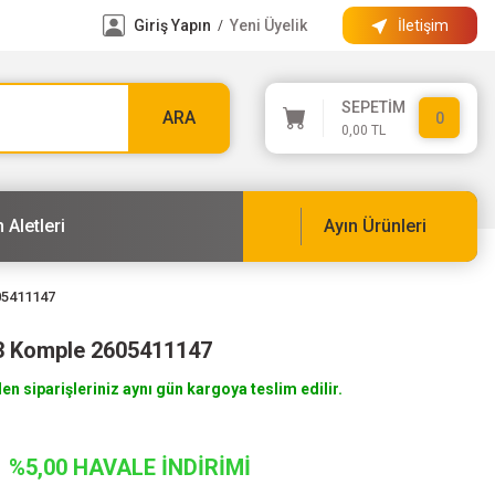
Giriş Yapın
Yeni Üyelik
İletişim
/
SEPETİM
ARA
0
0,00 TL
 Aletleri
Ayın Ürünleri
05411147
3 Komple 2605411147
len siparişleriniz aynı gün kargoya teslim edilir.
%5,00 HAVALE İNDİRİMİ