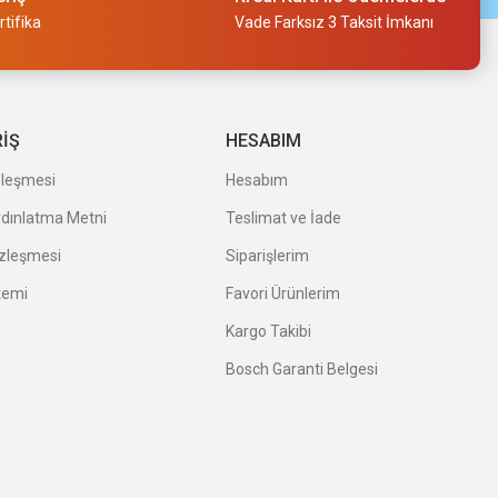
tifika
Vade Farksız 3 Taksit İmkanı
RİŞ
HESABIM
zleşmesi
Hesabım
ydınlatma Metni
Teslimat ve İade
özleşmesi
Siparişlerim
temi
Favori Ürünlerim
Kargo Takibi
Bosch Garanti Belgesi